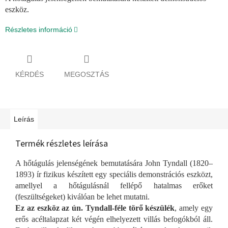
eszköz.
Részletes információ
KÉRDÉS
MEGOSZTÁS
Leírás
Termék részletes leírása
A hőtágulás jelenségének bemutatására John Tyndall (1820–
1893) ír fizikus készített egy speciális demonstrációs eszközt,
amellyel a hőtágulásnál fellépő hatalmas erőket
(feszültségeket) kiválóan be lehet mutatni.
Ez az eszköz az ún. Tyndall-féle törő készülék
, amely egy
erős acéltalapzat két végén elhelyezett villás befogókból áll.