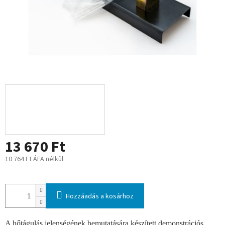
13 670 Ft
10 764 Ft ÁFA nélkül
Egységár:
Hozzáadás a kosárhoz
A hőtágulás jelenségének bemutatására készített demonstrációs