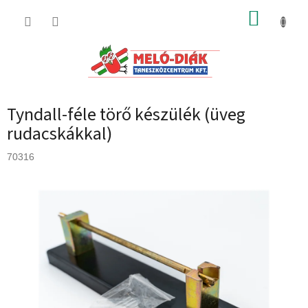
Ugrás
KOSÁR
a
fő
tartalomhoz
Tyndall-féle törő készülék (üveg
rudacskákkal)
70316