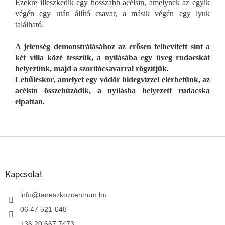
Ezekre illeszkedik egy hosszabb acélsín, amelynek az egyik
végén egy után állító csavar, a másik végén egy lyuk
található.
A jelenség demonstrálásához az erősen felhevített sínt a
két villa közé tesszük, a nyílásába egy üveg rudacskát
helyezünk, majd a szorítócsavarral rögzítjük.
Lehűléskor, amelyet egy vödör hidegvízzel elérhetünk, az
acélsín összehúzódik, a nyílásba helyezett rudacska
elpattan.
L
á
b
l
Kapcsolat
é
c
info
@
taneszkozcentrum.hu
06 47 521-048
+36 20 667 7473