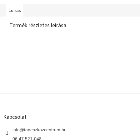
Leírás
Termék részletes leírása
L
á
b
l
Kapcsolat
é
c
info
@
taneszkozcentrum.hu
06 47 521-048