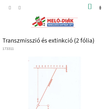
Ugrás
KOSÁR
a
fő
tartalomhoz
Transzmisszió és extinkció (2 fólia)
173311