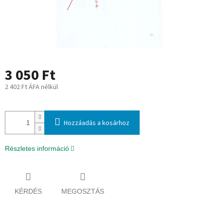
3 050 Ft
2 402 Ft ÁFA nélkül
Egységár:
Hozzáadás a kosárhoz
Részletes információ
KÉRDÉS
MEGOSZTÁS