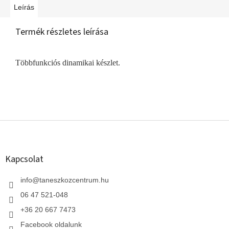
Leírás
Termék részletes leírása
Többfunkciós dinamikai készlet.
L
á
b
l
Kapcsolat
é
c
info
@
taneszkozcentrum.hu
06 47 521-048
+36 20 667 7473
Facebook oldalunk