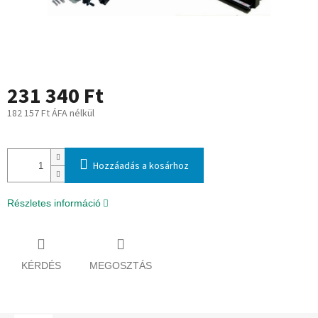
231 340 Ft
182 157 Ft ÁFA nélkül
Egységár:
Hozzáadás a kosárhoz
Részletes információ
KÉRDÉS
MEGOSZTÁS