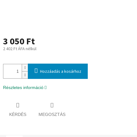
3 050 Ft
2 402 Ft ÁFA nélkül
Egységár:
Hozzáadás a kosárhoz
Részletes információ
KÉRDÉS
MEGOSZTÁS