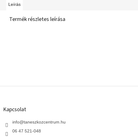
Leírás
Termék részletes leírása
L
á
b
l
Kapcsolat
é
c
info
@
taneszkozcentrum.hu
06 47 521-048