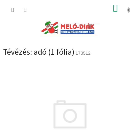
Ugrás
KOSÁR
a
fő
tartalomhoz
Tévézés: adó (1 fólia)
173512