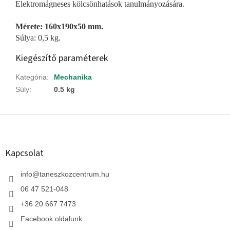
Elektromágneses kölcsönhatások tanulmányozására.
Mérete: 160x190x50 mm.
Súlya: 0,5 kg.
Kiegészítő paraméterek
Kategória
:
Mechanika
Súly
:
0.5 kg
L
á
b
l
Kapcsolat
é
c
info
@
taneszkozcentrum.hu
06 47 521-048
+36 20 667 7473
Facebook oldalunk