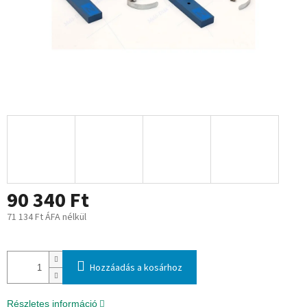
90 340 Ft
71 134 Ft ÁFA nélkül
Egységár:
Hozzáadás a kosárhoz
Részletes információ