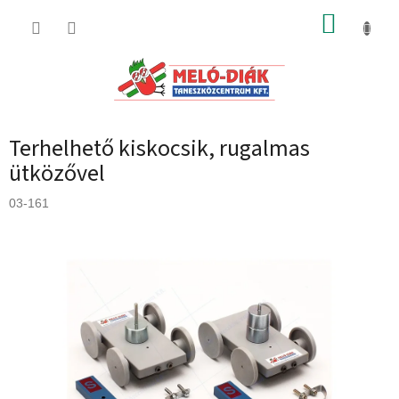
Ugrás
KOSÁR
a
fő
tartalomhoz
Terhelhető kiskocsik, rugalmas
ütközővel
03-161