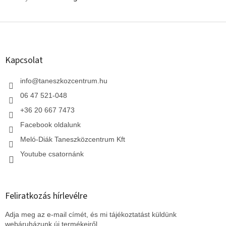
L
á
b
l
Kapcsolat
é
c
info
@
taneszkozcentrum.hu
06 47 521-048
+36 20 667 7473
Facebook oldalunk
Meló-Diák Taneszközcentrum Kft
Youtube csatornánk
Feliratkozás hírlevélre
Adja meg az e-mail címét, és mi tájékoztatást küldünk
webáruházunk új termékeiről.