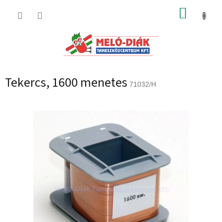
Ugrás
KOSÁR
a
fő
tartalomhoz
Tekercs, 1600 menetes
71032/H