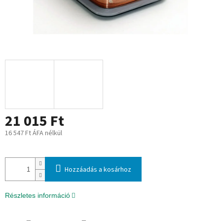
21 015 Ft
16 547 Ft ÁFA nélkül
Egységár:
Hozzáadás a kosárhoz
Részletes információ