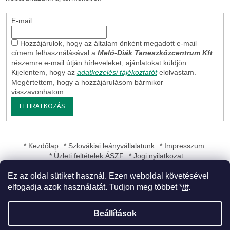
E-mail
Hozzájárulok, hogy az általam önként megadott e-mail
címem felhasználásával a
Meló-Diák Taneszközcentrum Kft
részemre e-mail útján hírleveleket, ajánlatokat küldjön.
Kijelentem, hogy az
adatkezelési tájékoztatót
elolvastam.
Megértettem, hogy a hozzájárulásom bármikor
visszavonhatom.
FELIRATKOZÁS
* Kezdőlap
* Szlovákiai leányvállalatunk
* Impresszum
* Üzleti feltételek ÁSZF
* Jogi nyilatkozat
Ez az oldal sütiket használ. Ezen weboldal követésével
elfogadja azok használatát. Tudjon meg többet *
itt
.
Shoptet készítette
Beállítások