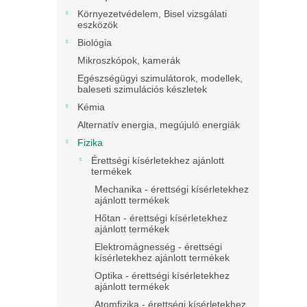
Környezetvédelem, Bisel vizsgálati
eszközök
Biológia
Mikroszkópok, kamerák
Egészségügyi szimulátorok, modellek,
baleseti szimulációs készletek
Kémia
Alternatív energia, megújuló energiák
Fizika
Érettségi kísérletekhez ajánlott
termékek
Mechanika - érettségi kísérletekhez
ajánlott termékek
Hőtan - érettségi kísérletekhez
ajánlott termékek
Elektromágnesség - érettségi
kísérletekhez ajánlott termékek
Optika - érettségi kísérletekhez
ajánlott termékek
Atomfizika - érettségi kísérletekhez