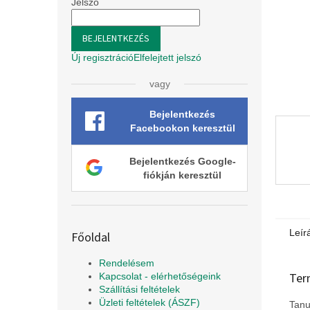
l
Jelszó
BEJELENTKEZÉS
Új regisztráció
Elfelejtett jelszó
vagy
Bejelentkezés
Facebookon keresztül
Bejelentkezés Google-
fiókján keresztül
Leír
Főoldal
Rendelésem
Ter
Kapcsolat - elérhetőségeink
Szállítási feltételek
Üzleti feltételek (ÁSZF)
Tanu