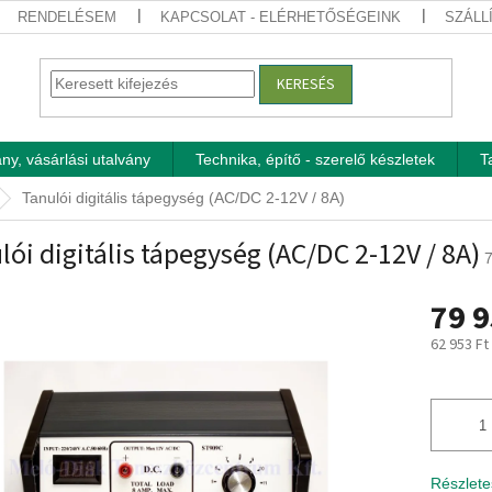
RENDELÉSEM
KAPCSOLAT - ELÉRHETŐSÉGEINK
SZÁLL
KERESÉS
ny, vásárlási utalvány
Technika, építő - szerelő készletek
T
Tanulói digitális tápegység (AC/DC 2-12V / 8A)
lói digitális tápegység (AC/DC 2-12V / 8A)
79 9
62 953 Ft
Egységár
Részlete