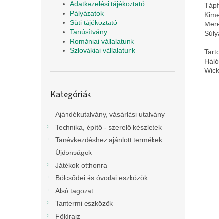
Adatkezelési tájékoztató
Tápf
Pályázatok
Kime
Süti tájékoztató
Mére
Tanúsítvány
Súly
Romániai vállalatunk
Szlovákiai vállalatunk
Tart
Háló
Wick
Kategóriák
Kategóriák
átugrása
Ajándékutalvány, vásárlási utalvány
Technika, építő - szerelő készletek
Tanévkezdéshez ajánlott termékek
Újdonságok
Játékok otthonra
Bölcsődei és óvodai eszközök
Alsó tagozat
Tantermi eszközök
Földrajz