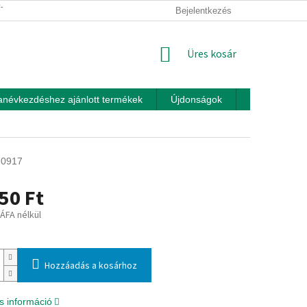
ÍTÁSI FELTÉTELEK
ÜZLETI FELTÉTELEK (ÁSZF)
Bejelentkezés
ADATKEZEL
KOSÁR
Üres kosár
anévkezdéshez ajánlott termékek
Újdonságok
Játékok otth
70917
50 Ft
 ÁFA nélkül
:
Hozzáadás a kosárhoz
s információ