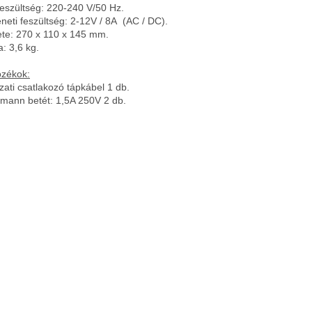
eszültség: 220-240 V/50 Hz.
neti feszültség: 2-12V / 8A
(AC / DC).
te: 270 x 110 x
145 mm.
a: 3,6 kg.
ozékok:
zati csatlakozó tápkábel 1 db.
mann betét: 1,5A 250V 2 db.