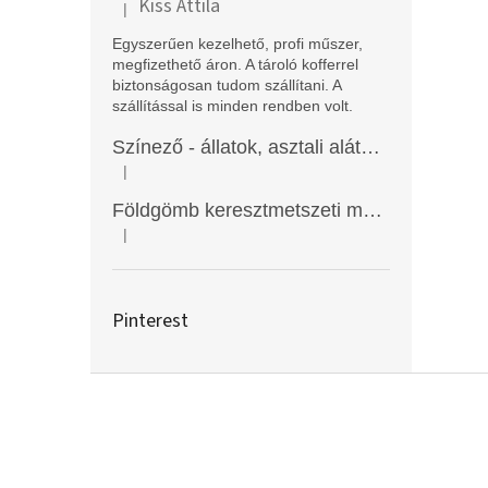
Kiss Attila
|
A termék értékelése 5-ből 5 csillag.
Egyszerűen kezelhető, profi műszer,
megfizethető áron. A tároló kofferrel
biztonságosan tudom szállítani. A
szállítással is minden rendben volt.
Színező - állatok, asztali alátét, Funny Mat
|
A termék értékelése 5-ből 5 csillag.
Földgömb keresztmetszeti modell
|
A termék értékelése 5-ből 5 csillag.
Pinterest
L
á
b
l
é