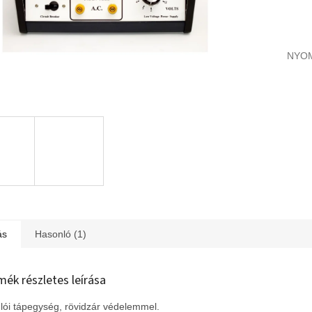
NYO
ás
Hasonló (1)
mék részletes leírása
lói tápegység, rövidzár védelemmel.