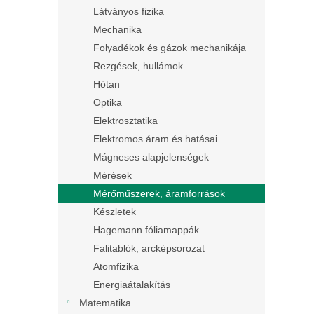
Látványos fizika
Mechanika
Folyadékok és gázok mechanikája
Rezgések, hullámok
Hőtan
Optika
Elektrosztatika
Elektromos áram és hatásai
Mágneses alapjelenségek
Mérések
Mérőműszerek, áramforrások
Készletek
Hagemann fóliamappák
Falitablók, arcképsorozat
Atomfizika
Energiaátalakítás
Matematika