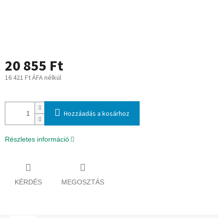
20 855 Ft
16 421 Ft ÁFA nélkül
Egységár:
Hozzáadás a kosárhoz
Részletes információ
KÉRDÉS
MEGOSZTÁS