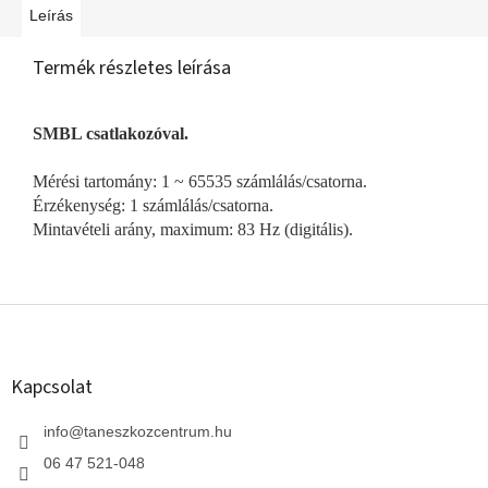
Leírás
Termék részletes leírása
SMBL csatlakozóval.
Mérési tartomány: 1 ~ 65535 számlálás/csatorna.
Érzékenység: 1 számlálás/csatorna.
Mintavételi arány, maximum: 83 Hz (digitális).
L
á
b
l
Kapcsolat
é
c
info
@
taneszkozcentrum.hu
06 47 521-048