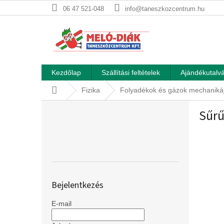
Ugrás
06 47 521-048
info@taneszkozcentrum.hu
a
fő
tartalomhoz
Kezdőlap
Szállítási feltételek
Ajándékutalvá
Kezdőlap
Fizika
Folyadékok és gázok mechaniká
O
Sűrű
l
d
a
l
s
ó
p
Bejelentkezés
a
n
E-mail
e