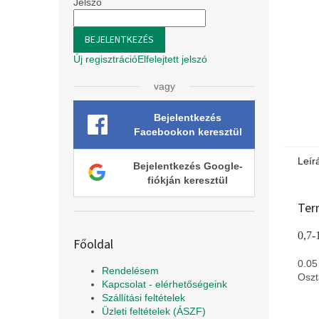
l
Jelszó
BEJELENTKEZÉS
Új regisztráció
Elfelejtett jelszó
vagy
Bejelentkezés
Facebookon keresztül
Leír
Bejelentkezés Google-
fiókján keresztül
Ter
0,7-
Főoldal
0.05
Rendelésem
Oszt
Kapcsolat - elérhetőségeink
Szállítási feltételek
Üzleti feltételek (ÁSZF)