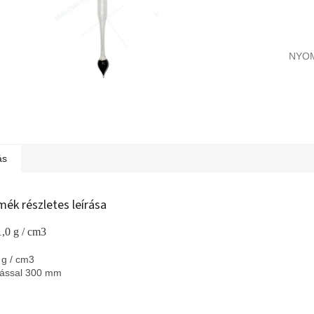
NYO
ás
mék részletes leírása
1,0 g / cm3
 g / cm3
ással 300 mm