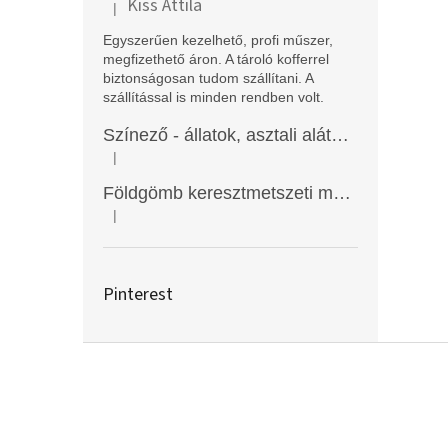
Kiss Attila
|
A termék értékelése 5-ből 5 csillag.
Egyszerűen kezelhető, profi műszer,
megfizethető áron. A tároló kofferrel
biztonságosan tudom szállítani. A
szállítással is minden rendben volt.
Színező - állatok, asztali alátét, Funny Mat
|
A termék értékelése 5-ből 5 csillag.
Földgömb keresztmetszeti modell
|
A termék értékelése 5-ből 5 csillag.
Pinterest
L
á
b
l
é