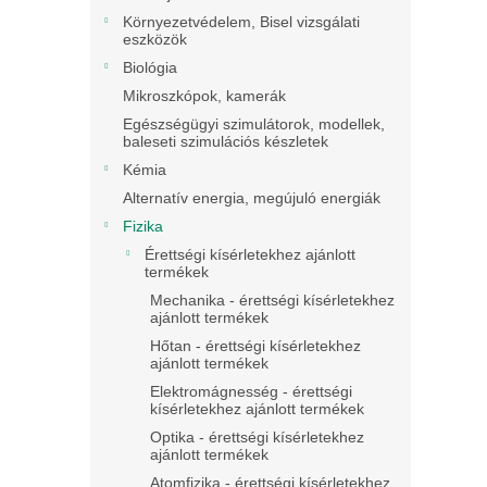
Környezetvédelem, Bisel vizsgálati
eszközök
Biológia
Mikroszkópok, kamerák
Egészségügyi szimulátorok, modellek,
baleseti szimulációs készletek
Kémia
Alternatív energia, megújuló energiák
Fizika
Érettségi kísérletekhez ajánlott
termékek
Mechanika - érettségi kísérletekhez
ajánlott termékek
Hőtan - érettségi kísérletekhez
ajánlott termékek
Elektromágnesség - érettségi
kísérletekhez ajánlott termékek
Optika - érettségi kísérletekhez
ajánlott termékek
Atomfizika - érettségi kísérletekhez