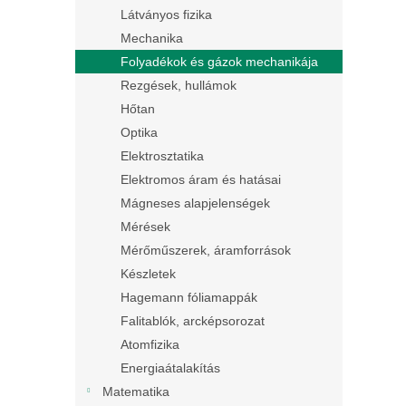
Látványos fizika
Mechanika
Folyadékok és gázok mechanikája
Rezgések, hullámok
Hőtan
Optika
Elektrosztatika
Elektromos áram és hatásai
Mágneses alapjelenségek
Mérések
Mérőműszerek, áramforrások
Készletek
Hagemann fóliamappák
Falitablók, arcképsorozat
Atomfizika
Energiaátalakítás
Matematika