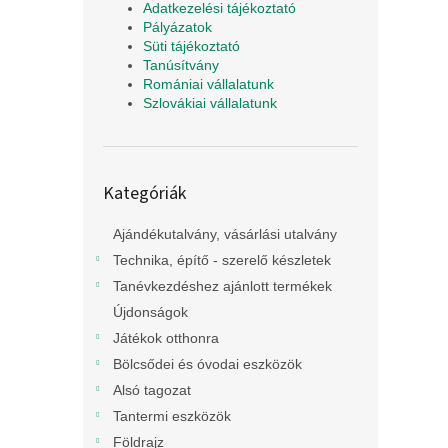
Adatkezelési tájékoztató
Pályázatok
Süti tájékoztató
Tanúsítvány
Romániai vállalatunk
Szlovákiai vállalatunk
Kategóriák
Kategóriák
átugrása
Ajándékutalvány, vásárlási utalvány
Technika, építő - szerelő készletek
Tanévkezdéshez ajánlott termékek
Újdonságok
Játékok otthonra
Bölcsődei és óvodai eszközök
Alsó tagozat
Tantermi eszközök
Földrajz