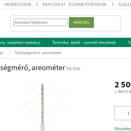
RENDELÉSEM
KAPCSOLAT - ELÉRHETŐSÉGEINK
SZÁLL
KERESÉS
ny, vásárlási utalvány
Technika, építő - szerelő készletek
T
ja
Sűrűségmérő, areométer
ségmérő, areométer
PA-93A
2 50
1 969 Ft 
Egységár
Részlete