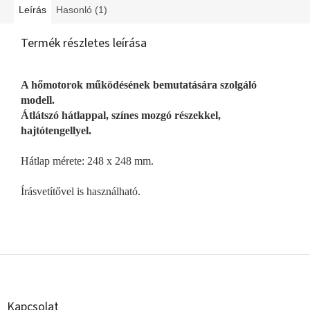
Leírás
Hasonló (1)
Termék részletes leírása
A hőmotorok működésének bemutatására szolgáló
modell.
Átlátszó hátlappal, színes mozgó részekkel,
hajtótengellyel.
Hátlap mérete: 248 x 248 mm.
Írásvetítővel is használható.
L
á
b
l
Kapcsolat