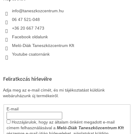
é
c
info
@
taneszkozcentrum.hu
06 47 521-048
+36 20 667 7473
Facebook oldalunk
Meló-Diák Taneszközcentrum Kft
Youtube csatornánk
Feliratkozás hírlevélre
Adja meg az e-mail címét, és mi tájékoztatást küldünk
webáruházunk új termékeiről.
E-mail
Hozzájárulok, hogy az általam önként megadott e-mail
címem felhasználásával a
Meló-Diák Taneszközcentrum Kft
részemre e-mail útján hírleveleket, ajánlatokat küldjön.