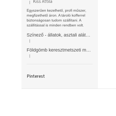
Kiss Attila
|
A termék értékelése 5-ből 5 csillag.
Egyszerűen kezelhető, profi műszer,
megfizethető áron. A tároló kofferrel
biztonságosan tudom szállítani. A
szállítással is minden rendben volt.
Színező - állatok, asztali alátét, Funny Mat
|
A termék értékelése 5-ből 5 csillag.
Földgömb keresztmetszeti modell
|
A termék értékelése 5-ből 5 csillag.
Pinterest
L
á
b
l
é