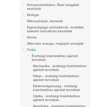
Környezetvédelem, Bisel vizsgálati
eszközök
Biológia
Mikroszkópok, kamerák
Egészségügyi szimulátorok, modellek,
baleseti szimulációs készletek
Kémia
Alternatív energia, megújuló energiák
Fizika
Érettségi kísérletekhez ajánlott
termékek
Mechanika - érettségi kísérletekhez
ajánlott termékek
Hőtan - érettségi kísérletekhez
ajánlott termékek
Elektromágnesség - érettségi
kísérletekhez ajánlott termékek
Optika - érettségi kísérletekhez
ajánlott termékek
Atomfizika - érettségi kísérletekhez