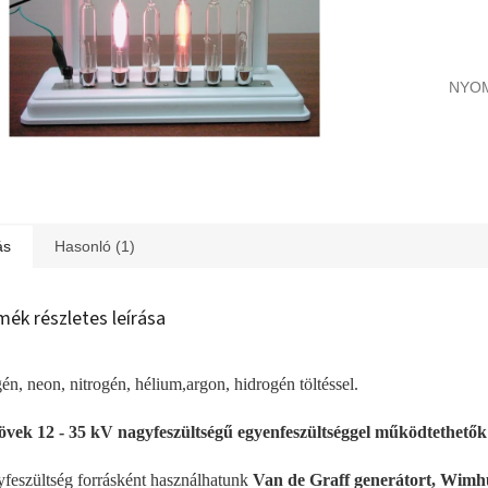
NYO
ás
Hasonló (1)
mék részletes leírása
én, neon, nitrogén, hélium,argon, hidrogén töltéssel.
övek 12 - 35 kV nagyfeszültségű egyenfeszültséggel működtethetők
feszültség forrásként használhatunk
Van de Graff generátort, Wimhu