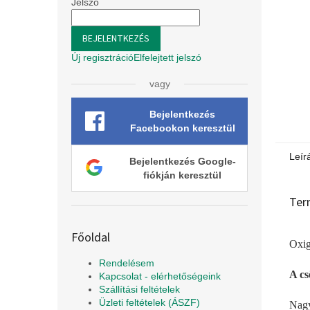
l
Jelszó
BEJELENTKEZÉS
Új regisztráció
Elfelejtett jelszó
vagy
Bejelentkezés
Facebookon keresztül
Leír
Bejelentkezés Google-
fiókján keresztül
Ter
Főoldal
Oxig
Rendelésem
A cs
Kapcsolat - elérhetőségeink
Szállítási feltételek
Üzleti feltételek (ÁSZF)
Nagy