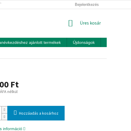
ÍTÁSI FELTÉTELEK
ÜZLETI FELTÉTELEK (ÁSZF)
Bejelentkezés
ADATKEZEL
KOSÁR
Üres kosár
anévkezdéshez ajánlott termékek
Újdonságok
Játékok otth
00 Ft
 ÁFA nélkül
:
Hozzáadás a kosárhoz
s információ