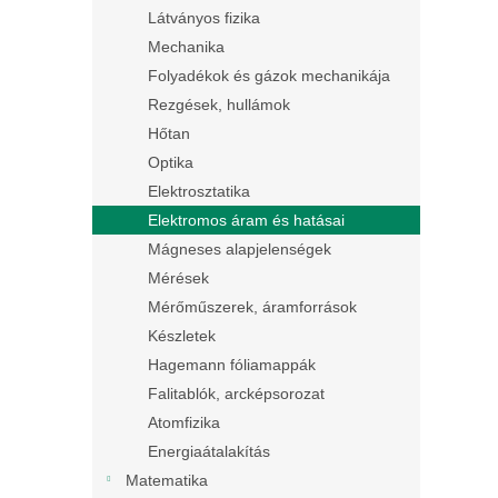
Látványos fizika
Mechanika
Folyadékok és gázok mechanikája
Rezgések, hullámok
Hőtan
Optika
Elektrosztatika
Elektromos áram és hatásai
Mágneses alapjelenségek
Mérések
Mérőműszerek, áramforrások
Készletek
Hagemann fóliamappák
Falitablók, arcképsorozat
Atomfizika
Energiaátalakítás
Matematika