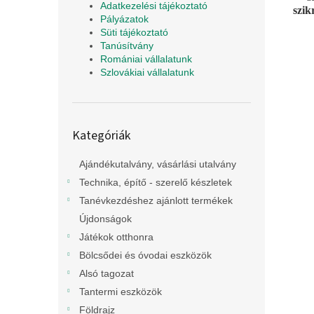
Adatkezelési tájékoztató
szik
Pályázatok
Süti tájékoztató
Tanúsítvány
Romániai vállalatunk
Szlovákiai vállalatunk
Kategóriák
Kategóriák
átugrása
Ajándékutalvány, vásárlási utalvány
Technika, építő - szerelő készletek
Tanévkezdéshez ajánlott termékek
Újdonságok
Játékok otthonra
Bölcsődei és óvodai eszközök
Alsó tagozat
Tantermi eszközök
Földrajz