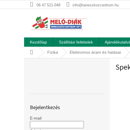
Ugrás
06 47 521-048
info@taneszkozcentrum.hu
a
fő
tartalomhoz
Kezdőlap
Szállítási feltételek
Ajándékutalvá
Kezdőlap
Fizika
Elektromos áram és hatásai
O
Spek
l
d
a
l
s
ó
p
Bejelentkezés
a
n
E-mail
e