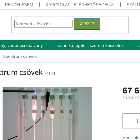
RENDELÉSEM
KAPCSOLAT - ELÉRHETŐSÉGEINK
SZÁLL
KERESÉS
ny, vásárlási utalvány
Technika, építő - szerelő készletek
T
Spektrum csövek
trum csövek
71040
67 6
53 228 Ft
Egységár
Részlete