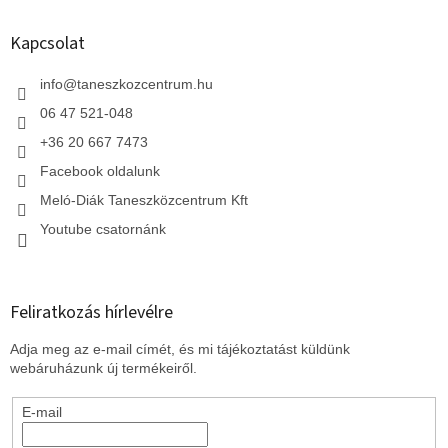
b
l
Kapcsolat
é
c
info
@
taneszkozcentrum.hu
06 47 521-048
+36 20 667 7473
Facebook oldalunk
Meló-Diák Taneszközcentrum Kft
Youtube csatornánk
Feliratkozás hírlevélre
Adja meg az e-mail címét, és mi tájékoztatást küldünk
webáruházunk új termékeiről.
E-mail