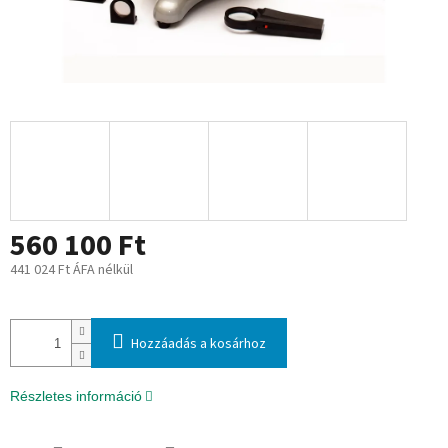
560 100 Ft
441 024 Ft ÁFA nélkül
Egységár:
Hozzáadás a kosárhoz
Részletes információ