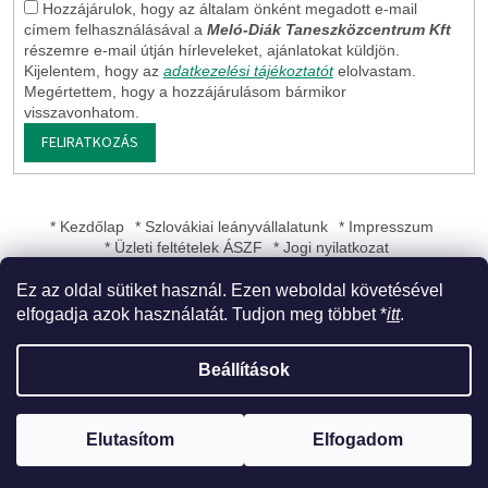
Hozzájárulok, hogy az általam önként megadott e-mail
címem felhasználásával a
Meló-Diák Taneszközcentrum Kft
részemre e-mail útján hírleveleket, ajánlatokat küldjön.
Kijelentem, hogy az
adatkezelési tájékoztatót
elolvastam.
Megértettem, hogy a hozzájárulásom bármikor
visszavonhatom.
FELIRATKOZÁS
* Kezdőlap
* Szlovákiai leányvállalatunk
* Impresszum
* Üzleti feltételek ÁSZF
* Jogi nyilatkozat
Ez az oldal sütiket használ. Ezen weboldal követésével
elfogadja azok használatát. Tudjon meg többet *
itt
.
Shoptet készítette
Beállítások
Copyright 2026
Meló-Diák Taneszközcentrum Kft
. Minden jog
Elutasítom
Elfogadom
fenntartva.
Süti beállítások szerkesztése