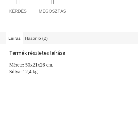
KÉRDÉS
MEGOSZTÁS
Leírás
Hasonló (2)
Termék részletes leírása
Mérete: 50x21x26 cm.
Súlya: 12,4 kg.
L
á