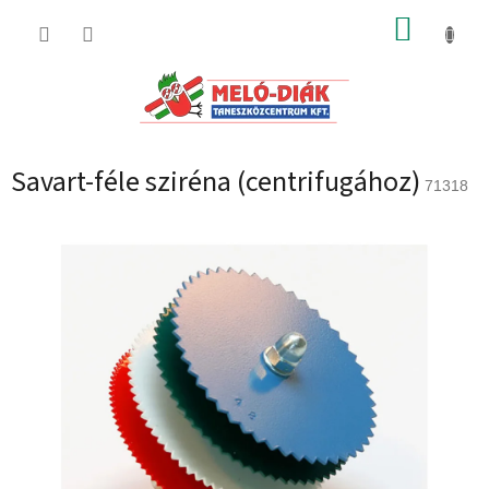
Ugrás
KOSÁR
a
fő
tartalomhoz
Savart-féle sziréna (centrifugához)
71318