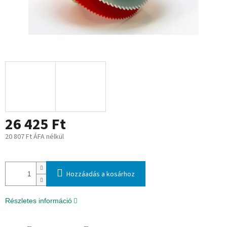
26 425 Ft
20 807 Ft ÁFA nélkül
Egységár:
Hozzáadás a kosárhoz
Részletes információ