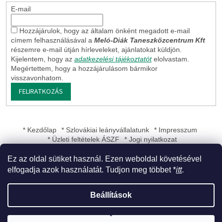
E-mail
Hozzájárulok, hogy az általam önként megadott e-mail
címem felhasználásával a
Meló-Diák Taneszközcentrum Kft
részemre e-mail útján hírleveleket, ajánlatokat küldjön.
Kijelentem, hogy az
adatkezelési tájékoztatót
elolvastam.
Megértettem, hogy a hozzájárulásom bármikor
visszavonhatom.
FELIRATKOZÁS
* Kezdőlap
* Szlovákiai leányvállalatunk
* Impresszum
* Üzleti feltételek ÁSZF
* Jogi nyilatkozat
Ez az oldal sütiket használ. Ezen weboldal követésével
elfogadja azok használatát. Tudjon meg többet *
itt
.
Shoptet készítette
Beállítások
Copyright 2026
Meló-Diák Taneszközcentrum Kft
. Minden jog