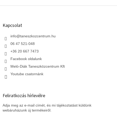
L
á
b
l
Kapcsolat
é
c
info
@
taneszkozcentrum.hu
06 47 521-048
+36 20 667 7473
Facebook oldalunk
Meló-Diák Taneszközcentrum Kft
Youtube csatornánk
Feliratkozás hírlevélre
Adja meg az e-mail címét, és mi tájékoztatást küldünk
webáruházunk új termékeiről.