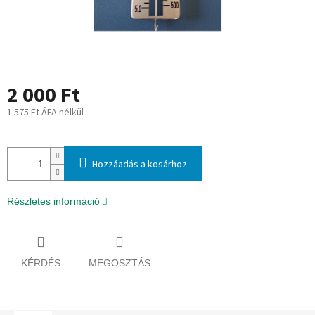
2 000 Ft
1 575 Ft ÁFA nélkül
Egységár:
Hozzáadás a kosárhoz
Részletes információ
KÉRDÉS
MEGOSZTÁS