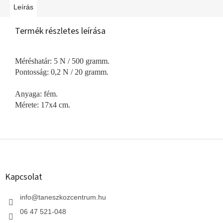
Leírás
Termék részletes leírása
Méréshatár: 5 N / 500 gramm.
Pontosság: 0,2 N / 20 gramm.
Anyaga: fém.
Mérete: 17x4 cm.
L
á
b
l
Kapcsolat
é
c
info
@
taneszkozcentrum.hu
06 47 521-048