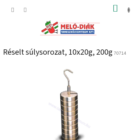
Ugrás
KOSÁR
a
fő
tartalomhoz
Réselt súlysorozat, 10x20g, 200g
70714