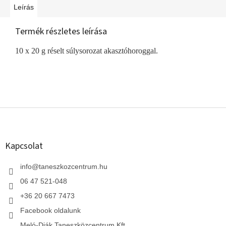
Leírás
Termék részletes leírása
10 x 20 g réselt súlysorozat akasztóhoroggal.
L
á
b
l
Kapcsolat
é
c
info
@
taneszkozcentrum.hu
06 47 521-048
+36 20 667 7473
Facebook oldalunk
Meló-Diák Taneszközcentrum Kft