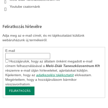
Youtube csatornánk
Feliratkozás hírlevélre
Adja meg az e-mail címét, és mi tájékoztatást küldünk
webáruházunk új termékeiről.
E-mail
Hozzájárulok, hogy az általam önként megadott e-mail
címem felhasználásával a
Meló-Diák Taneszközcentrum Kft
részemre e-mail útján hírleveleket, ajánlatokat küldjön.
Kijelentem, hogy az
adatkezelési tájékoztatót
elolvastam.
Megértettem, hogy a hozzájárulásom bármikor
visszavonhatom.
FELIRATKOZÁS