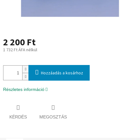
2 200 Ft
1 732 Ft ÁFA nélkül
Egységár:
Hozzáadás a kosárhoz
Részletes információ
KÉRDÉS
MEGOSZTÁS