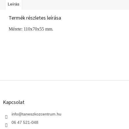
Leírás
Termék részletes leírása
Mérete: 110x70x55 mm.
L
á
b
l
Kapcsolat
é
c
info
@
taneszkozcentrum.hu
06 47 521-048