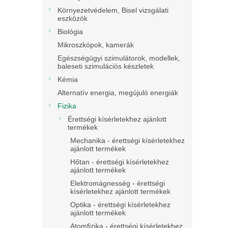
Környezetvédelem, Bisel vizsgálati
eszközök
Biológia
Mikroszkópok, kamerák
Egészségügyi szimulátorok, modellek,
baleseti szimulációs készletek
Kémia
Alternatív energia, megújuló energiák
Fizika
Érettségi kísérletekhez ajánlott
termékek
Mechanika - érettségi kísérletekhez
ajánlott termékek
Hőtan - érettségi kísérletekhez
ajánlott termékek
Elektromágnesség - érettségi
kísérletekhez ajánlott termékek
Optika - érettségi kísérletekhez
ajánlott termékek
Atomfizika - érettségi kísérletekhez