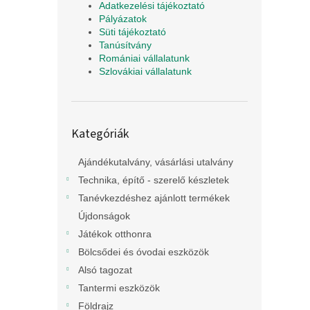
Adatkezelési tájékoztató
Pályázatok
Süti tájékoztató
Tanúsítvány
Romániai vállalatunk
Szlovákiai vállalatunk
Kategóriák
Kategóriák
átugrása
Ajándékutalvány, vásárlási utalvány
Technika, építő - szerelő készletek
Tanévkezdéshez ajánlott termékek
Újdonságok
Játékok otthonra
Bölcsődei és óvodai eszközök
Alsó tagozat
Tantermi eszközök
Földrajz