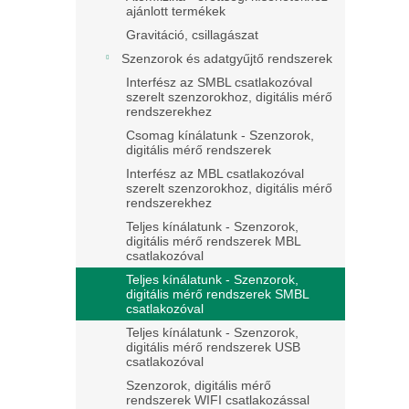
ajánlott termékek
Gravitáció, csillagászat
Szenzorok és adatgyűjtő rendszerek
Interfész az SMBL csatlakozóval
szerelt szenzorokhoz, digitális mérő
rendszerekhez
Csomag kínálatunk - Szenzorok,
digitális mérő rendszerek
Interfész az MBL csatlakozóval
szerelt szenzorokhoz, digitális mérő
rendszerekhez
Teljes kínálatunk - Szenzorok,
digitális mérő rendszerek MBL
csatlakozóval
Teljes kínálatunk - Szenzorok,
digitális mérő rendszerek SMBL
csatlakozóval
Teljes kínálatunk - Szenzorok,
digitális mérő rendszerek USB
csatlakozóval
Szenzorok, digitális mérő
rendszerek WIFI csatlakozással