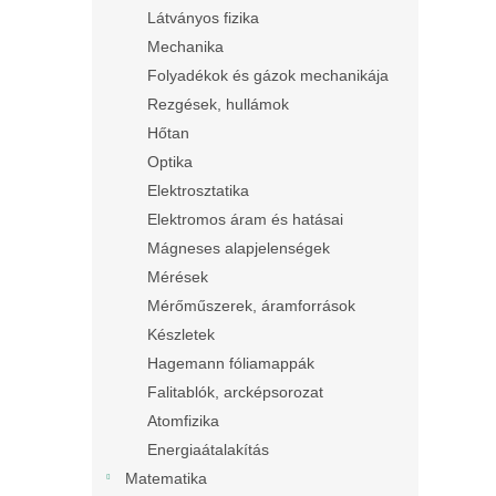
Látványos fizika
Mechanika
Folyadékok és gázok mechanikája
Rezgések, hullámok
Hőtan
Optika
Elektrosztatika
Elektromos áram és hatásai
Mágneses alapjelenségek
Mérések
Mérőműszerek, áramforrások
Készletek
Hagemann fóliamappák
Falitablók, arcképsorozat
Atomfizika
Energiaátalakítás
Matematika