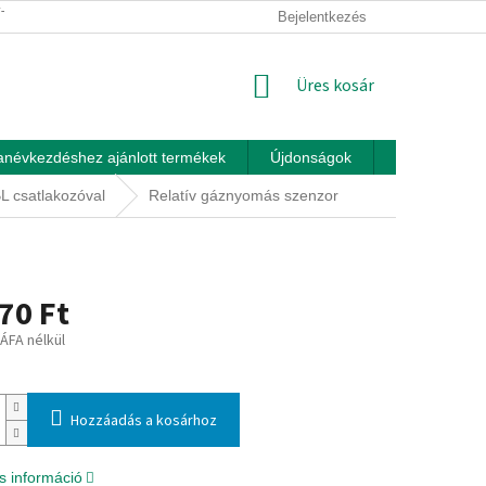
ÍTÁSI FELTÉTELEK
ÜZLETI FELTÉTELEK (ÁSZF)
Bejelentkezés
ADATKEZEL
KOSÁR
Üres kosár
anévkezdéshez ajánlott termékek
Újdonságok
Játékok otth
BL csatlakozóval
Relatív gáznyomás szenzor
70 Ft
 ÁFA nélkül
:
Hozzáadás a kosárhoz
s információ