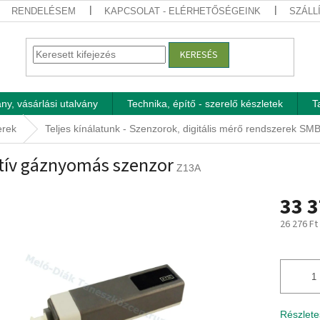
RENDELÉSEM
KAPCSOLAT - ELÉRHETŐSÉGEINK
SZÁLL
KERESÉS
ny, vásárlási utalvány
Technika, építő - szerelő készletek
T
erek
Teljes kínálatunk - Szenzorok, digitális mérő rendszerek SM
tív gáznyomás szenzor
Z13A
33 3
26 276 Ft
Egységár
Részlete