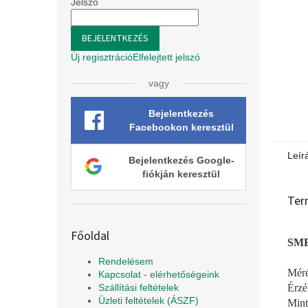
l
Jelszó
BEJELENTKEZÉS
Új regisztráció
Elfelejtett jelszó
vagy
Bejelentkezés
Facebookon keresztül
Leír
Bejelentkezés Google-
fiókján keresztül
Ter
Főoldal
SMB
Rendelésem
Méré
Kapcsolat - elérhetőségeink
Érzé
Szállítási feltételek
Üzleti feltételek (ÁSZF)
Mint