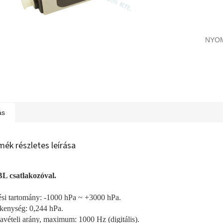
NYO
ás
mék részletes leírása
L csatlakozóval.
si tartomány: -1000 hPa ~ +3000 hPa.
kenység: 0,244 hPa.
avételi arány, maximum: 1000 Hz (digitális).