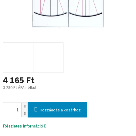
4 165 Ft
3 280 Ft ÁFA nélkül
Egységár:
Hozzáadás a kosárhoz
Részletes információ