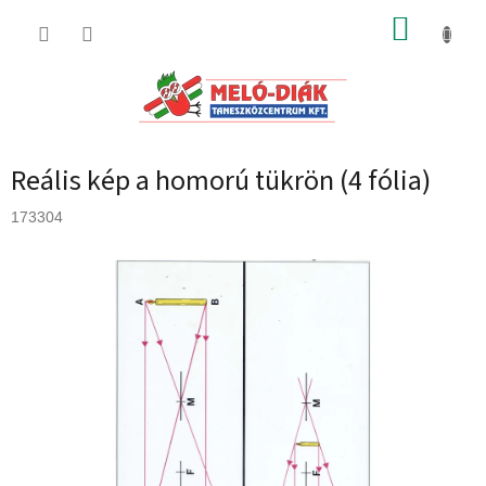
Ugrás
KOSÁR
a
fő
tartalomhoz
Reális kép a homorú tükrön (4 fólia)
173304