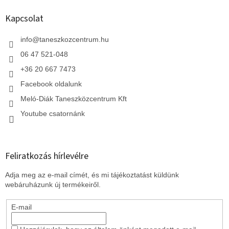
b
l
Kapcsolat
é
c
info
@
taneszkozcentrum.hu
06 47 521-048
+36 20 667 7473
Facebook oldalunk
Meló-Diák Taneszközcentrum Kft
Youtube csatornánk
Feliratkozás hírlevélre
Adja meg az e-mail címét, és mi tájékoztatást küldünk
webáruházunk új termékeiről.
E-mail