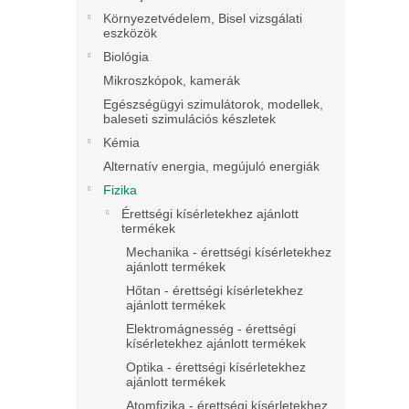
Környezetvédelem, Bisel vizsgálati
eszközök
Biológia
Mikroszkópok, kamerák
Egészségügyi szimulátorok, modellek,
baleseti szimulációs készletek
Kémia
Alternatív energia, megújuló energiák
Fizika
Érettségi kísérletekhez ajánlott
termékek
Mechanika - érettségi kísérletekhez
ajánlott termékek
Hőtan - érettségi kísérletekhez
ajánlott termékek
Elektromágnesség - érettségi
kísérletekhez ajánlott termékek
Optika - érettségi kísérletekhez
ajánlott termékek
Atomfizika - érettségi kísérletekhez