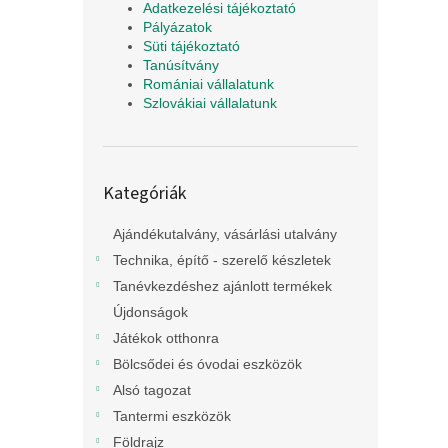
Adatkezelési tájékoztató
Pályázatok
Süti tájékoztató
Tanúsítvány
Romániai vállalatunk
Szlovákiai vállalatunk
Kategóriák
Kategóriák
átugrása
Ajándékutalvány, vásárlási utalvány
Technika, építő - szerelő készletek
Tanévkezdéshez ajánlott termékek
Újdonságok
Játékok otthonra
Bölcsődei és óvodai eszközök
Alsó tagozat
Tantermi eszközök
Földrajz