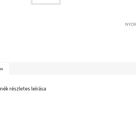
NYO
ás
mék részletes leírása