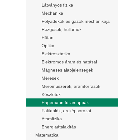
Látványos fizika
Mechanika
Folyadékok és gázok mechanikája
Rezgések, hullámok
Hőtan
Optika
Elektrosztatika
Elektromos áram és hatásai
Mágneses alapjelenségek
Mérések
Mérőműszerek, áramforrások
Készletek
Hagemann fóliamappák
Falitablók, arcképsorozat
Atomfizika
Energiaátalakítás
Matematika