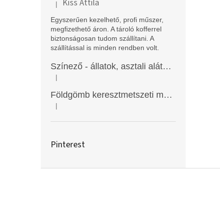
Kiss Attila
|
A termék értékelése 5-ből 5 csillag.
Egyszerűen kezelhető, profi műszer,
megfizethető áron. A tároló kofferrel
biztonságosan tudom szállítani. A
szállítással is minden rendben volt.
Színező - állatok, asztali alátét, Funny Mat
|
A termék értékelése 5-ből 5 csillag.
Földgömb keresztmetszeti modell
|
A termék értékelése 5-ből 5 csillag.
Pinterest
L
á
b
l
é