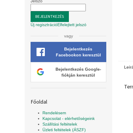
l
Jelszó
BEJELENTKEZÉS
Új regisztráció
Elfelejtett jelszó
vagy
Bejelentkezés
Facebookon keresztül
Leír
Bejelentkezés Google-
fiókján keresztül
Ter
Főoldal
Rendelésem
Kapcsolat - elérhetőségeink
Szállítási feltételek
Üzleti feltételek (ÁSZF)