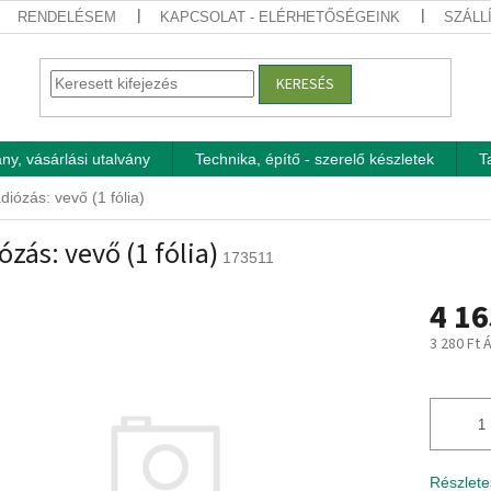
RENDELÉSEM
KAPCSOLAT - ELÉRHETŐSÉGEINK
SZÁLL
KERESÉS
ny, vásárlási utalvány
Technika, építő - szerelő készletek
T
diózás: vevő (1 fólia)
ózás: vevő (1 fólia)
173511
4 16
3 280 Ft 
Egységár
Részlete