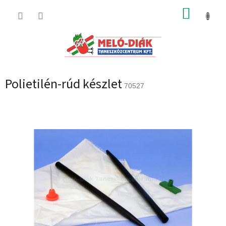
Ugrás
KOSÁR
a
fő
tartalomhoz
Polietilén-rúd készlet
70527