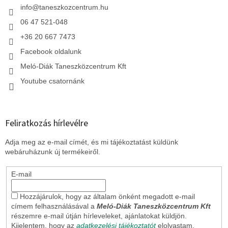
c
info
@
taneszkozcentrum.hu
06 47 521-048
+36 20 667 7473
Facebook oldalunk
Meló-Diák Taneszközcentrum Kft
Youtube csatornánk
Feliratkozás hírlevélre
Adja meg az e-mail címét, és mi tájékoztatást küldünk
webáruházunk új termékeiről.
E-mail
Hozzájárulok, hogy az általam önként megadott e-mail
címem felhasználásával a
Meló-Diák Taneszközcentrum Kft
részemre e-mail útján hírleveleket, ajánlatokat küldjön.
Kijelentem, hogy az
adatkezelési tájékoztatót
elolvastam.