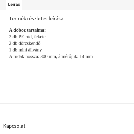
Leírás
Termék részletes leírása
A doboz tartalma:
2 db PE rúd, fekete
2 db dörzskendő
1 db mini állvány
A rudak hossza: 300 mm, átmérőjük: 14 mm
L
á
b
l
Kapcsolat
é