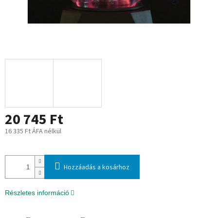
20 745 Ft
16 335 Ft ÁFA nélkül
Egységár:
Hozzáadás a kosárhoz
Részletes információ