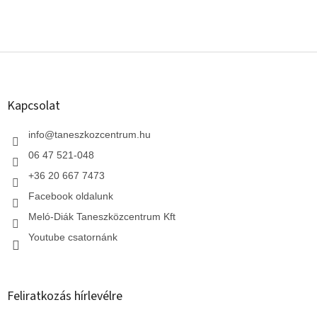
L
á
b
l
Kapcsolat
é
c
info
@
taneszkozcentrum.hu
06 47 521-048
+36 20 667 7473
Facebook oldalunk
Meló-Diák Taneszközcentrum Kft
Youtube csatornánk
Feliratkozás hírlevélre