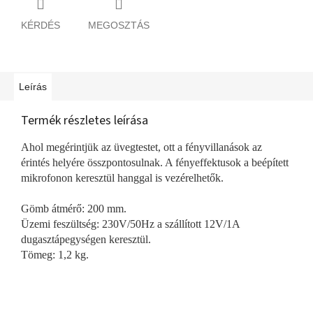
KÉRDÉS
MEGOSZTÁS
Leírás
Termék részletes leírása
Ahol megérintjük az üvegtestet, ott a fényvillanások az
érintés helyére összpontosulnak. A fényeffektusok a beépített
mikrofonon keresztül hanggal is vezérelhetők.
Gömb átmérő: 200 mm.
Üzemi feszültség: 230V/50Hz a szállított 12V/1A
dugasztápegységen keresztül.
Tömeg: 1,2 kg.