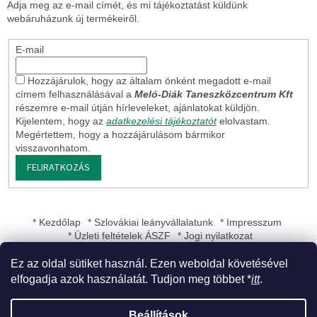
Adja meg az e-mail címét, és mi tájékoztatást küldünk
webáruházunk új termékeiről.
E-mail
Hozzájárulok, hogy az általam önként megadott e-mail
címem felhasználásával a
Meló-Diák Taneszközcentrum Kft
részemre e-mail útján hírleveleket, ajánlatokat küldjön.
Kijelentem, hogy az
adatkezelési tájékoztatót
elolvastam.
Megértettem, hogy a hozzájárulásom bármikor
visszavonhatom.
FELIRATKOZÁS
* Kezdőlap
* Szlovákiai leányvállalatunk
* Impresszum
* Üzleti feltételek ÁSZF
* Jogi nyilatkozat
Ez az oldal sütiket használ. Ezen weboldal követésével
elfogadja azok használatát. Tudjon meg többet *
itt
.
Shoptet készítette
Beállítások