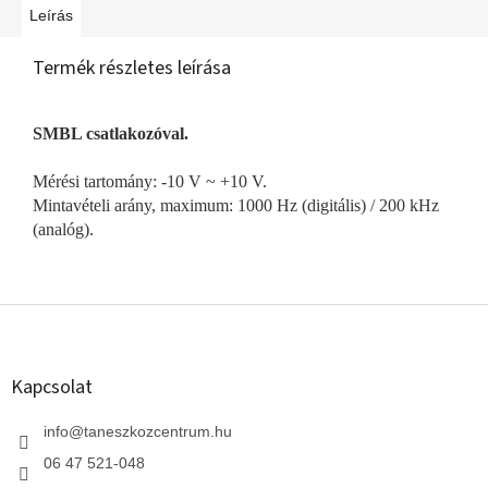
Leírás
Termék részletes leírása
SMBL csatlakozóval.
Mérési tartomány: -10 V ~ +10 V.
Mintavételi arány, maximum: 1000 Hz (digitális) / 200 kHz
(analóg).
L
á
b
l
Kapcsolat
é
c
info
@
taneszkozcentrum.hu
06 47 521-048