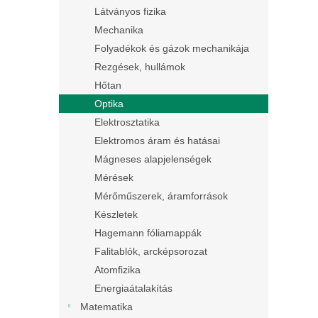
Látványos fizika
Mechanika
Folyadékok és gázok mechanikája
Rezgések, hullámok
Hőtan
Optika
Elektrosztatika
Elektromos áram és hatásai
Mágneses alapjelenségek
Mérések
Mérőműszerek, áramforrások
Készletek
Hagemann fóliamappák
Falitablók, arcképsorozat
Atomfizika
Energiaátalakítás
Matematika