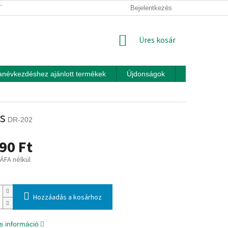
ÍTÁSI FELTÉTELEK
ÜZLETI FELTÉTELEK (ÁSZF)
Bejelentkezés
ADATKEZEL
KOSÁR
Üres kosár
anévkezdéshez ajánlott termékek
Újdonságok
Játékok otth
és
DR-202
90 Ft
 ÁFA nélkül
:
Hozzáadás a kosárhoz
s információ