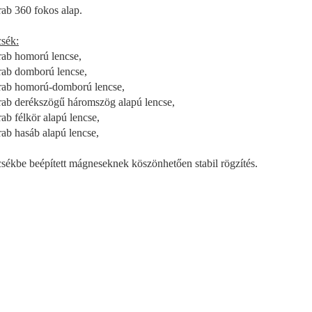
rab 360 fokos alap.
sék:
rab homorú lencse,
rab domború lencse,
rab homorú-domború lencse,
rab derékszögű háromszög alapú lencse,
rab félkör alapú lencse,
rab hasáb alapú lencse,
sékbe beépített mágneseknek köszönhetően stabil rögzítés.