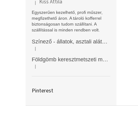
Kiss Attila
|
A termék értékelése 5-ből 5 csillag.
Egyszerűen kezelhető, profi műszer,
megfizethető áron. A tároló kofferrel
biztonságosan tudom szállítani. A
szállítással is minden rendben volt.
Színező - állatok, asztali alátét, Funny Mat
|
A termék értékelése 5-ből 5 csillag.
Földgömb keresztmetszeti modell
|
A termék értékelése 5-ből 5 csillag.
Pinterest
L
á
b
l
é