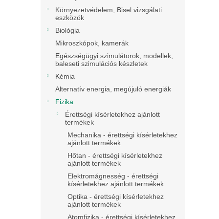
Környezetvédelem, Bisel vizsgálati
eszközök
Biológia
Mikroszkópok, kamerák
Egészségügyi szimulátorok, modellek,
baleseti szimulációs készletek
Kémia
Alternatív energia, megújuló energiák
Fizika
Érettségi kísérletekhez ajánlott
termékek
Mechanika - érettségi kísérletekhez
ajánlott termékek
Hőtan - érettségi kísérletekhez
ajánlott termékek
Elektromágnesség - érettségi
kísérletekhez ajánlott termékek
Optika - érettségi kísérletekhez
ajánlott termékek
Atomfizika - érettségi kísérletekhez