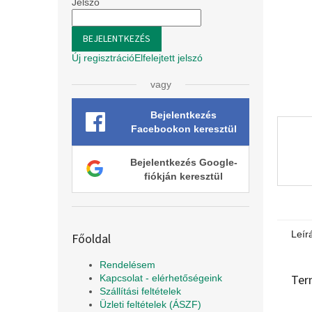
l
Jelszó
BEJELENTKEZÉS
Új regisztráció
Elfelejtett jelszó
vagy
Bejelentkezés
Facebookon keresztül
Bejelentkezés Google-
fiókján keresztül
Leír
Főoldal
Rendelésem
Ter
Kapcsolat - elérhetőségeink
Szállítási feltételek
Üzleti feltételek (ÁSZF)