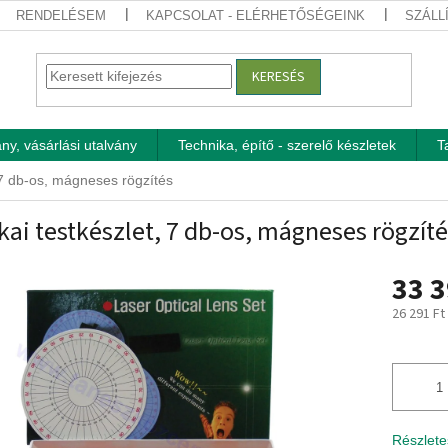
RENDELÉSEM
KAPCSOLAT - ELÉRHETŐSÉGEINK
SZÁLL
KERESÉS
ny, vásárlási utalvány
Technika, építő - szerelő készletek
T
, 7 db-os, mágneses rögzítés
kai testkészlet, 7 db-os, mágneses rögzít
33 3
26 291 Ft
Egységár
Részlete