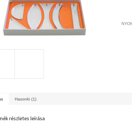
NYO
ás
Hasonló (1)
mék részletes leírása