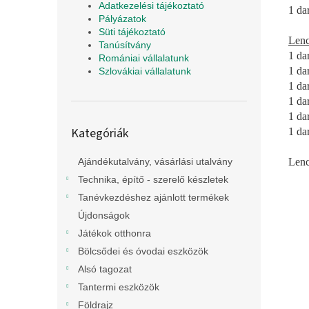
Adatkezelési tájékoztató
1 da
Pályázatok
Süti tájékoztató
Lenc
Tanúsítvány
1 da
Romániai vállalatunk
1 da
Szlovákiai vállalatunk
1 da
1 da
1 da
Kategóriák
Kategóriák
1 da
átugrása
Lenc
Ajándékutalvány, vásárlási utalvány
Technika, építő - szerelő készletek
Tanévkezdéshez ajánlott termékek
Újdonságok
Játékok otthonra
Bölcsődei és óvodai eszközök
Alsó tagozat
Tantermi eszközök
Földrajz