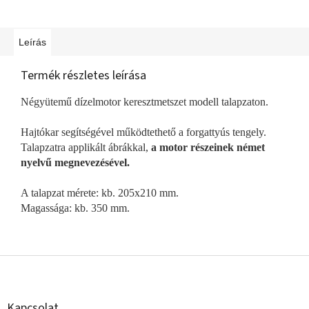
Leírás
Termék részletes leírása
Négyütemű dízelmotor keresztmetszet modell talapzaton.
Hajtókar segítségével működtethető a forgattyús tengely.
Talapzatra applikált ábrákkal,
a motor részeinek német
nyelvű megnevezésével.
A talapzat mérete: kb. 205x210 mm.
Magassága: kb. 350 mm.
L
á
b
l
Kapcsolat