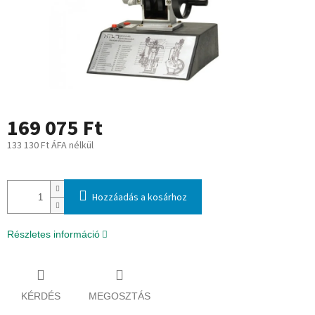
169 075 Ft
133 130 Ft ÁFA nélkül
Egységár:
Hozzáadás a kosárhoz
Részletes információ
KÉRDÉS
MEGOSZTÁS