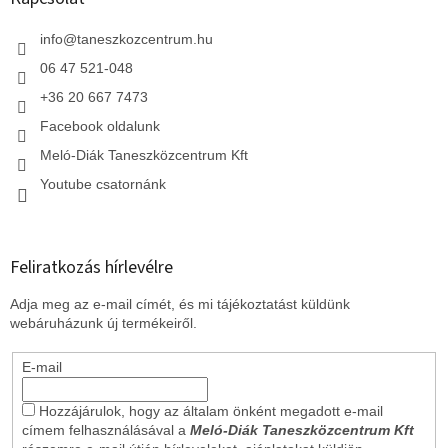
é
c
info
@
taneszkozcentrum.hu
06 47 521-048
+36 20 667 7473
Facebook oldalunk
Meló-Diák Taneszközcentrum Kft
Youtube csatornánk
Feliratkozás hírlevélre
Adja meg az e-mail címét, és mi tájékoztatást küldünk
webáruházunk új termékeiről.
E-mail
Hozzájárulok, hogy az általam önként megadott e-mail
címem felhasználásával a
Meló-Diák Taneszközcentrum Kft