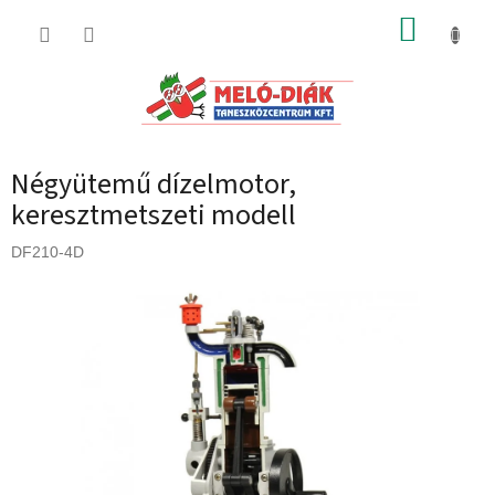
Ugrás
KOSÁR
a
fő
tartalomhoz
Négyütemű dízelmotor,
keresztmetszeti modell
DF210-4D