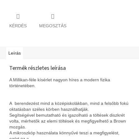
KÉRDÉS
MEGOSZTÁS
Leírás
Termék részletes leírása
A Millikan-féle kísérlet nagyon híres a modern fizika
történetében.
A berendezést mind a középiskolákban, mind a felsőbb fokú
oktatásban széles körben használhatják.
Segítségével bemutatható és igazolható a töltések diszkrét
volta, mérhetők az elemi töltések és megfigyelhető a Brown
mozgás.
A mikroszkóp használata könnyűvé teszi a megfigyelést,
ezért ez a