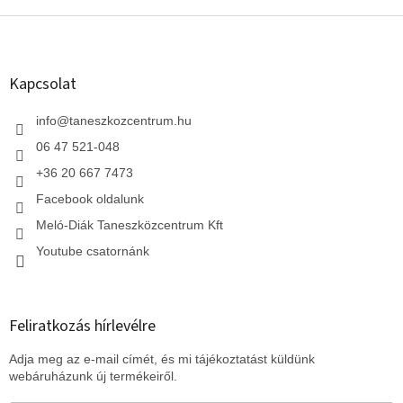
L
á
b
l
Kapcsolat
é
c
info
@
taneszkozcentrum.hu
06 47 521-048
+36 20 667 7473
Facebook oldalunk
Meló-Diák Taneszközcentrum Kft
Youtube csatornánk
Feliratkozás hírlevélre
Adja meg az e-mail címét, és mi tájékoztatást küldünk
webáruházunk új termékeiről.