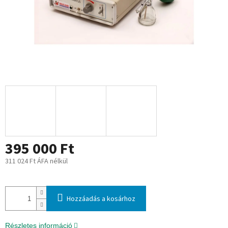
395 000 Ft
311 024 Ft ÁFA nélkül
Egységár:
Hozzáadás a kosárhoz
Részletes információ