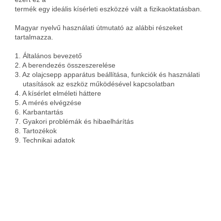
termék egy ideális kísérleti eszközzé vált a fizikaoktatásban.
Magyar nyelvű használati útmutató az alábbi részeket
tartalmazza.
1. Általános bevezető
2. A berendezés összeszerelése
3. Az olajcsepp apparátus beállítása, funkciók és használati
utasítások az eszköz működésével kapcsolatban
4. A kísérlet elméleti háttere
5. A mérés elvégzése
6. Karbantartás
7. Gyakori problémák és hibaelhárítás
8. Tartozékok
9. Technikai adatok