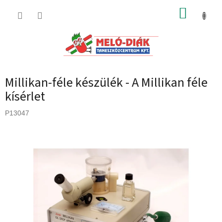
Ugrás
KOSÁR
a
fő
tartalomhoz
Millikan-féle készülék - A Millikan féle
kísérlet
P13047