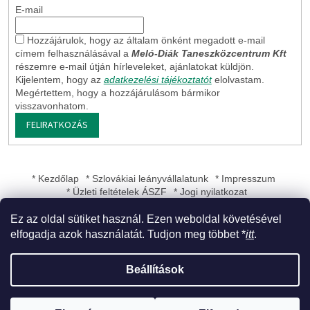
E-mail
Hozzájárulok, hogy az általam önként megadott e-mail
címem felhasználásával a
Meló-Diák Taneszközcentrum Kft
részemre e-mail útján hírleveleket, ajánlatokat küldjön.
Kijelentem, hogy az
adatkezelési tájékoztatót
elolvastam.
Megértettem, hogy a hozzájárulásom bármikor
visszavonhatom.
FELIRATKOZÁS
* Kezdőlap
* Szlovákiai leányvállalatunk
* Impresszum
* Üzleti feltételek ÁSZF
* Jogi nyilatkozat
Ez az oldal sütiket használ. Ezen weboldal követésével
elfogadja azok használatát. Tudjon meg többet *
itt
.
Shoptet készítette
Beállítások
Copyright 2026
Meló-Diák Taneszközcentrum Kft
. Minden jog