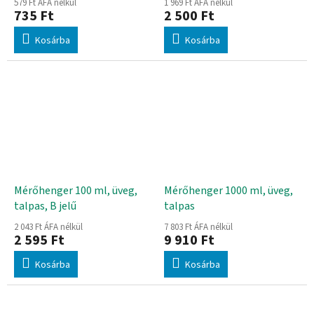
579 Ft ÁFA nélkül
1 969 Ft ÁFA nélkül
735 Ft
2 500 Ft
Kosárba
Kosárba
Mérőhenger 100 ml, üveg,
Mérőhenger 1000 ml, üveg,
talpas, B jelű
talpas
2 043 Ft ÁFA nélkül
7 803 Ft ÁFA nélkül
2 595 Ft
9 910 Ft
Kosárba
Kosárba