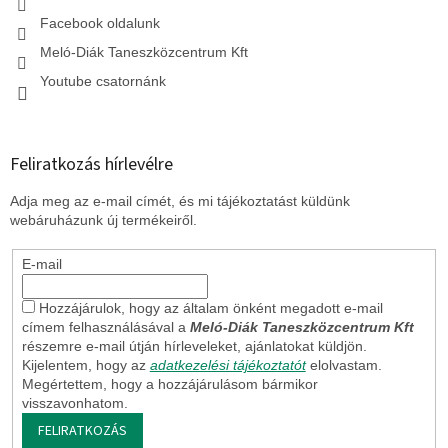
e
l
Facebook oldalunk
e
Meló-Diák Taneszközcentrum Kft
m
e
Youtube csatornánk
i
Feliratkozás hírlevélre
Adja meg az e-mail címét, és mi tájékoztatást küldünk
webáruházunk új termékeiről.
E-mail
Hozzájárulok, hogy az általam önként megadott e-mail
címem felhasználásával a
Meló-Diák Taneszközcentrum Kft
részemre e-mail útján hírleveleket, ajánlatokat küldjön.
Kijelentem, hogy az
adatkezelési tájékoztatót
elolvastam.
Megértettem, hogy a hozzájárulásom bármikor
visszavonhatom.
FELIRATKOZÁS