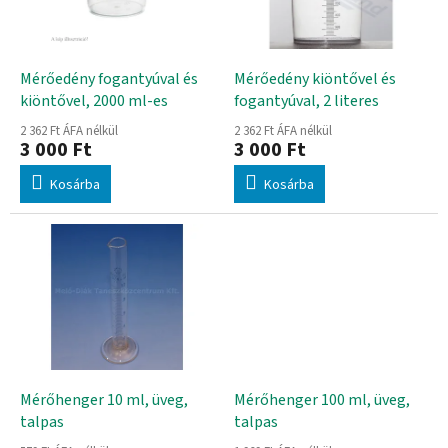
d
k
e
e
z
k
é
l
Mérőedény fogantyúval és
Mérőedény kiöntővel és
s
i
kiöntővel, 2000 ml-es
fogantyúval, 2 literes
e
s
2 362 Ft ÁFA nélkül
2 362 Ft ÁFA nélkül
t
3 000 Ft
3 000 Ft
á
Kosárba
Kosárba
j
a
Mérőhenger 10 ml, üveg,
Mérőhenger 100 ml, üveg,
talpas
talpas