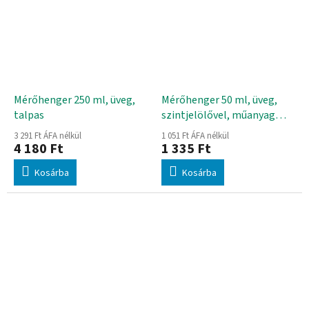
Mérőhenger 250 ml, üveg,
Mérőhenger 50 ml, üveg,
talpas
szintjelölővel, műanyag
talpas
3 291 Ft ÁFA nélkül
1 051 Ft ÁFA nélkül
4 180 Ft
1 335 Ft
Kosárba
Kosárba