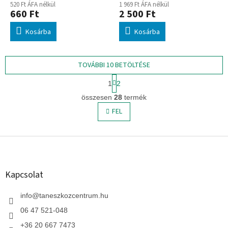
520 Ft ÁFA nélkül
1 969 Ft ÁFA nélkül
660 Ft
2 500 Ft
Kosárba
Kosárba
TOVÁBBI 10 BETÖLTÉSE
L
1
2
a
L
p
összesen
28
termék
i
o
s
FEL
z
t
á
s
a
L
i
r
á
á
b
n
l
Kapcsolat
y
é
í
c
info
@
taneszkozcentrum.hu
t
á
06 47 521-048
s
+36 20 667 7473