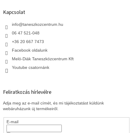
a
b
i
l
Kapcsolat
r
é
á
c
info
@
taneszkozcentrum.hu
n
y
06 47 521-048
í
t
+36 20 667 7473
á
Facebook oldalunk
s
e
Meló-Diák Taneszközcentrum Kft
l
Youtube csatornánk
e
m
e
i
Feliratkozás hírlevélre
Adja meg az e-mail címét, és mi tájékoztatást küldünk
webáruházunk új termékeiről.
E-mail