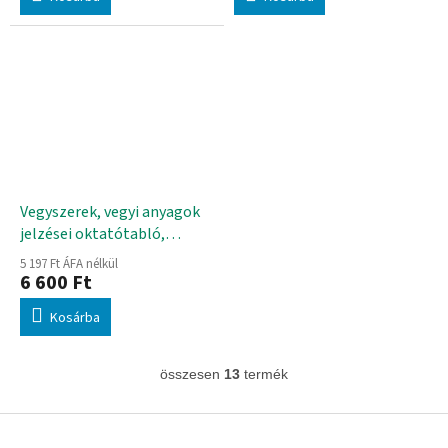
Vegyszerek, vegyi anyagok
jelzései oktatótabló,
70x100 cm
5 197 Ft ÁFA nélkül
6 600 Ft
Kosárba
összesen
13
termék
L
i
s
L
t
á