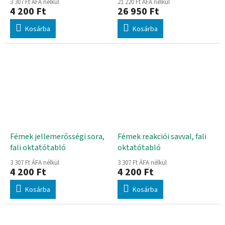
3 307 Ft ÁFA nélkül
21 220 Ft ÁFA nélkül
4 200 Ft
26 950 Ft
Kosárba
Kosárba
Fémek jellemerősségi sora,
Fémek reakciói savval, fali
fali oktatótabló
oktatótabló
3 307 Ft ÁFA nélkül
3 307 Ft ÁFA nélkül
4 200 Ft
4 200 Ft
Kosárba
Kosárba