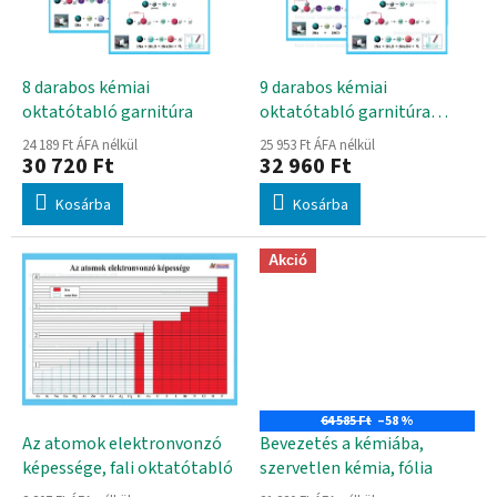
d
k
e
e
z
k
é
l
8 darabos kémiai
9 darabos kémiai
s
i
oktatótabló garnitúra
oktatótabló garnitúra
e
s
vizuális periódusos
24 189 Ft ÁFA nélkül
25 953 Ft ÁFA nélkül
t
rendszerrel
30 720 Ft
32 960 Ft
á
Kosárba
Kosárba
j
a
Akció
64 585 Ft
–58 %
Az atomok elektronvonzó
Bevezetés a kémiába,
képessége, fali oktatótabló
szervetlen kémia, fólia