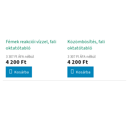
Fémek reakciói vízzel, fali
Közömbösítés, fali
oktatótabló
oktatótabló
3 307 Ft ÁFA nélkül
3 307 Ft ÁFA nélkül
4 200 Ft
4 200 Ft
Kosárba
Kosárba