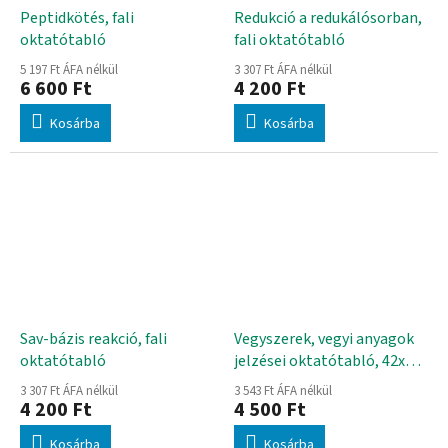
Peptidkötés, fali
Redukció a redukálósorban,
oktatótabló
fali oktatótabló
5 197 Ft ÁFA nélkül
3 307 Ft ÁFA nélkül
6 600 Ft
4 200 Ft
Kosárba
Kosárba
Sav-bázis reakció, fali
Vegyszerek, vegyi anyagok
oktatótabló
jelzései oktatótabló, 42x60
cm
3 307 Ft ÁFA nélkül
3 543 Ft ÁFA nélkül
4 200 Ft
4 500 Ft
Kosárba
Kosárba