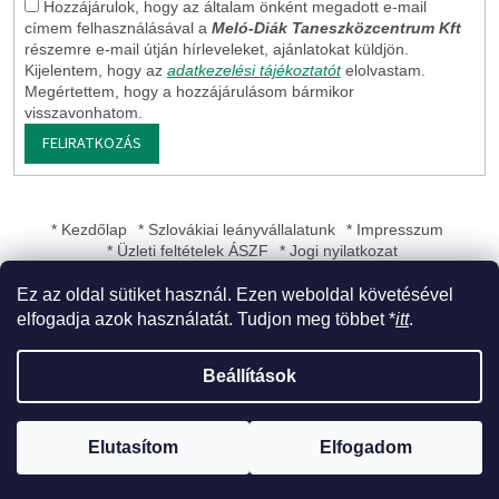
Hozzájárulok, hogy az általam önként megadott e-mail
címem felhasználásával a
Meló-Diák Taneszközcentrum Kft
részemre e-mail útján hírleveleket, ajánlatokat küldjön.
Kijelentem, hogy az
adatkezelési tájékoztatót
elolvastam.
Megértettem, hogy a hozzájárulásom bármikor
visszavonhatom.
FELIRATKOZÁS
* Kezdőlap
* Szlovákiai leányvállalatunk
* Impresszum
* Üzleti feltételek ÁSZF
* Jogi nyilatkozat
Ez az oldal sütiket használ. Ezen weboldal követésével
elfogadja azok használatát. Tudjon meg többet *
itt
.
Shoptet készítette
Beállítások
Copyright 2026
Meló-Diák Taneszközcentrum Kft
. Minden jog
Elutasítom
Elfogadom
fenntartva.
Süti beállítások szerkesztése