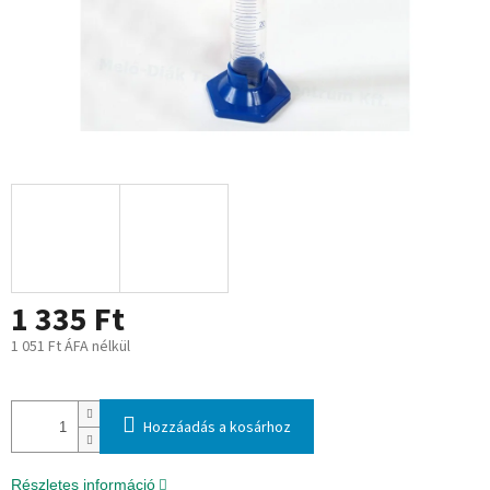
1 335 Ft
1 051 Ft ÁFA nélkül
Egységár:
Hozzáadás a kosárhoz
Részletes információ