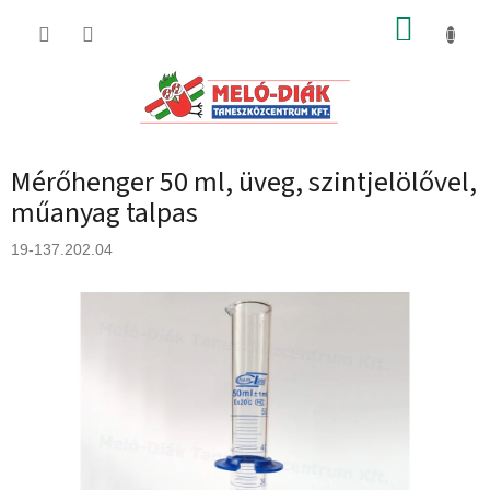
Ugrás
KOSÁR
a
fő
tartalomhoz
Mérőhenger 50 ml, üveg, szintjelölővel,
műanyag talpas
19-137.202.04