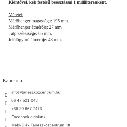
Kiöntővel, kék festésű beosztással 1 milliliterenként.
Méretei:
Mérőhenger magassága: 195 mm.
Mérőhenger átmérője: 27 mm.
Talp szélessége: 65 mm.
Jelölőgyűrű átmérője: 48 mm.
L
á
b
l
Kapcsolat
é
c
info
@
taneszkozcentrum.hu
06 47 521-048
+36 20 667 7473
Facebook oldalunk
Meló-Diák Taneszközcentrum Kft