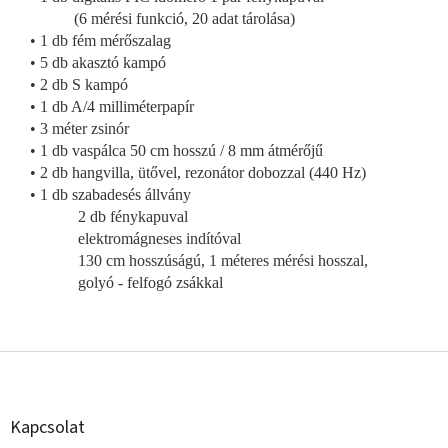
(6 mérési funkció, 20 adat tárolása)
• 1 db fém mérőszalag
• 5 db akasztó kampó
• 2 db S kampó
• 1 db A/4 milliméterpapír
•
3 méter zsinór
• 1 db vaspálca
50 cm hosszú /
8 mm átmérőjű
• 2 db hangvilla, ütővel, rezonátor dobozzal (440 Hz)
• 1 db szabadesés állvány
2 db fénykapuval
elektromágneses indítóval
130 cm hosszúságú, 1 méteres mérési hosszal,
golyó - felfogó zsákkal
L
á
b
l
Kapcsolat