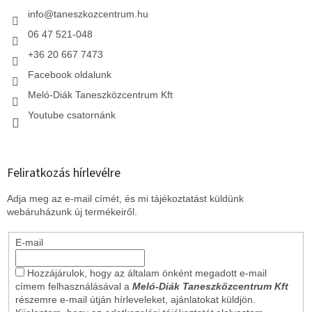
é
c
info
@
taneszkozcentrum.hu
06 47 521-048
+36 20 667 7473
Facebook oldalunk
Meló-Diák Taneszközcentrum Kft
Youtube csatornánk
Feliratkozás hírlevélre
Adja meg az e-mail címét, és mi tájékoztatást küldünk
webáruházunk új termékeiről.
E-mail
Hozzájárulok, hogy az általam önként megadott e-mail
címem felhasználásával a
Meló-Diák Taneszközcentrum Kft
részemre e-mail útján hírleveleket, ajánlatokat küldjön.