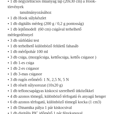
• 1 db négyzetrácsos műanyag lap (20x30 cm) a Hook-
törvények
tanulmányozásához
• 1 db Hook súlykészlet
• 1 db digitális mérleg (
200 g /
0,2 g pontosság)
• 1 db lejtőmodell (
60 cm) csigával terhelhető
mérlegedénnyel
• 3 db súrlódási test
• 1 db terhelhető különböző felületű fahasáb
• 1 db mérőpohár 100 ml
• 3 db csiga, (mozgócsiga, kettőscsiga, kettős csigasor )
• 1 db 1-es csiga
• 1 db 2-es csigasor
• 1 db 3-mas csigasor
• 3 db rugós erőmérő: 1 N, 2,5 N, 5 N
• 1 db réselt súlysorozat (10x20 g)
• 1 db tefloncsapágyas kiskocsi szerelhető ütközőkkel
• 4 db azonos tömegű, különböző térfogatú és anyagú henger
• 6 db azonos térfogatú, különböző tömegű kocka (1 cm3)
• 1 db Dinamika pálya 1 pár kiskocsival
• 1 db digitális PIC időmérő 1 pár fénykapuval