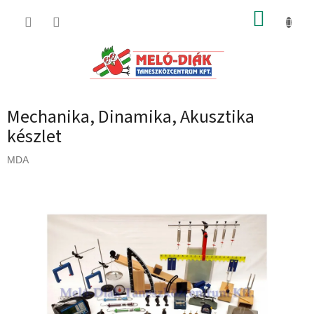
Ugrás
KOSÁR
a
fő
tartalomhoz
Mechanika, Dinamika, Akusztika
készlet
MDA