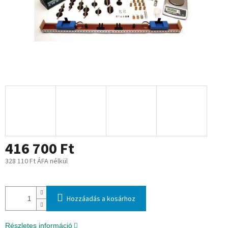
416 700 Ft
328 110 Ft ÁFA nélkül
Egységár:
Hozzáadás a kosárhoz
Részletes információ