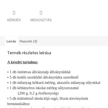
KÉRDÉS
MEGOSZTÁS
Leírás
Hasonló (3)
Termék részletes leírása
A készlet tartalma:
• 1 db öntöttvas állványtalp állványrúddal
• 5 db kettős szorítódió állványrúdra szerelhető
• 1 db műanyag kétkarú mérleg, akasztós műanyag súlyokkal
• 1 db kéttányéros iskolai mérleg súlysorozattal
(200 g, 0,2 g érzékenység)
• 5 db különböző direkciójú rugó, Hook-törvényének
bemutatásához