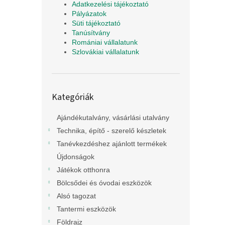
Adatkezelési tájékoztató
Pályázatok
Süti tájékoztató
Tanúsítvány
Romániai vállalatunk
Szlovákiai vállalatunk
Kategóriák
Kategóriák
átugrása
Ajándékutalvány, vásárlási utalvány
Technika, építő - szerelő készletek
Tanévkezdéshez ajánlott termékek
Újdonságok
Játékok otthonra
Bölcsődei és óvodai eszközök
Alsó tagozat
Tantermi eszközök
Földrajz