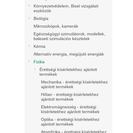
Környezetvédelem, Bisel vizsgálati
eszközök
Biológia
Mikroszkópok, kamerák
Egészségügyi szimulátorok, modellek,
baleseti szimulációs készletek
Kémia
Alternatív energia, megújuló energiák
Fizika
Érettségi kísérletekhez ajánlott
termékek
Mechanika - érettségi kísérletekhez
ajánlott termékek
Hőtan - érettségi kísérletekhez
ajánlott termékek
Elektromágnesség - érettségi
kísérletekhez ajánlott termékek
Optika - érettségi kísérletekhez
ajánlott termékek
Atomfizika - érettségi kísérletekhez