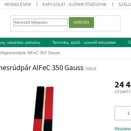
RENDELÉSEM
KAPCSOLAT - ELÉRHETŐSÉGEINK
SZÁLL
KERESÉS
ny, vásárlási utalvány
Technika, építő - szerelő készletek
T
Mágnesrúdpár AlFeC 350 Gauss
esrúdpár AlFeC 350 Gauss
70614
24 4
19 244 Ft
Egységár
Részlete