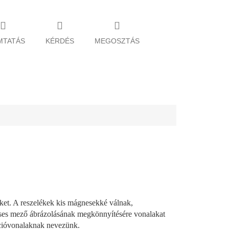
MTATÁS
KÉRDÉS
MEGOSZTÁS
ket. A reszelékek kis mágnesekké válnak,
neses mező ábrázolásának megkönnyítésére vonalakat
cióvonalaknak nevezünk.