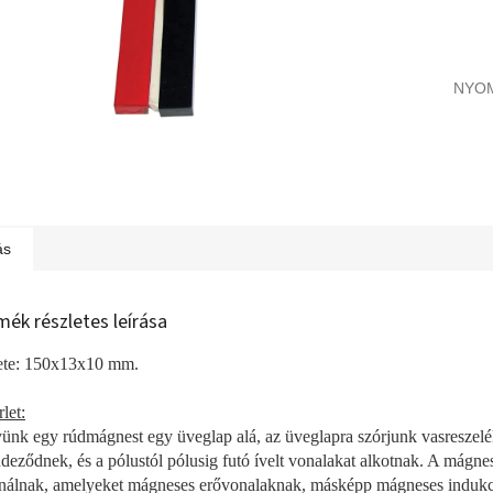
NYO
ás
mék részletes leírása
te: 150x13x10 mm.
let:
ünk egy rúdmágnest egy üveglap alá, az üveglapra szórjunk vasreszelé
ndeződnek, és a pólustól pólusig futó ívelt vonalakat alkotnak. A mág
nálnak, amelyeket mágneses erővonalaknak, másképp mágneses induk