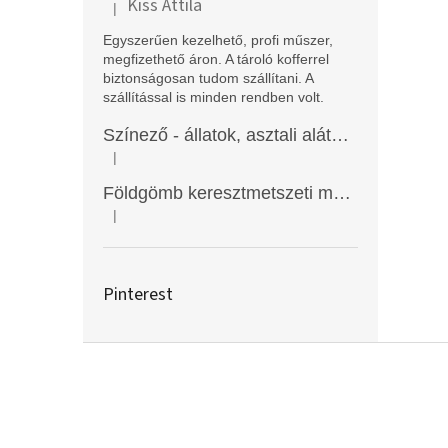
Kiss Attila
|
A termék értékelése 5-ből 5 csillag.
Egyszerűen kezelhető, profi műszer,
megfizethető áron. A tároló kofferrel
biztonságosan tudom szállítani. A
szállítással is minden rendben volt.
Színező - állatok, asztali alátét, Funny Mat
|
A termék értékelése 5-ből 5 csillag.
Földgömb keresztmetszeti modell
|
A termék értékelése 5-ből 5 csillag.
Pinterest
L
á
b
l
é