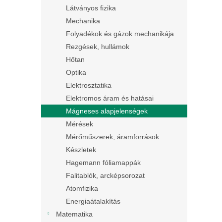
Látványos fizika
Mechanika
Folyadékok és gázok mechanikája
Rezgések, hullámok
Hőtan
Optika
Elektrosztatika
Elektromos áram és hatásai
Mágneses alapjelenségek
Mérések
Mérőműszerek, áramforrások
Készletek
Hagemann fóliamappák
Falitablók, arcképsorozat
Atomfizika
Energiaátalakítás
Matematika