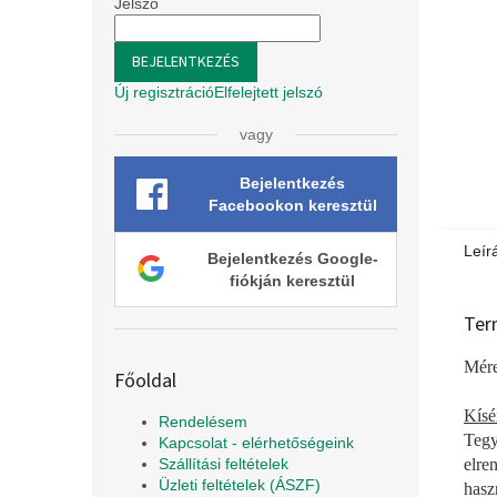
l
Jelszó
BEJELENTKEZÉS
Új regisztráció
Elfelejtett jelszó
vagy
Bejelentkezés
Facebookon keresztül
Leír
Bejelentkezés Google-
fiókján keresztül
Ter
Mére
Főoldal
Kísér
Rendelésem
Tegy
Kapcsolat - elérhetőségeink
elre
Szállítási feltételek
Üzleti feltételek (ÁSZF)
hasz