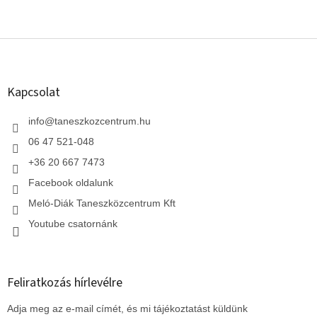
L
á
b
l
Kapcsolat
é
c
info
@
taneszkozcentrum.hu
06 47 521-048
+36 20 667 7473
Facebook oldalunk
Meló-Diák Taneszközcentrum Kft
Youtube csatornánk
Feliratkozás hírlevélre
Adja meg az e-mail címét, és mi tájékoztatást küldünk