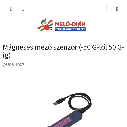
Ugrás
KOSÁR
a
fő
tartalomhoz
Mágneses mező szenzor (-50 G-től 50 G-
ig)
QUSB-1007