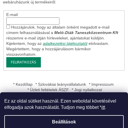
webáruházunk új termékeiről.
E-mail
Hozzájárulok, hogy az általam önként megadott e-mail
címem felhasználásával a
Meló-Diák Taneszközcentrum Kft
részemre e-mail útján hírleveleket, ajánlatokat küldjön.
Kijelentem, hogy az
adatkezelési tájékoztatót
elolvastam.
Megértettem, hogy a hozzájárulásom bármikor
visszavonhatom.
FELIRATKOZÁS
* Kezdőlap
* Szlovákiai leányvállalatunk
* Impresszum
* Üzleti feltételek ÁSZF
* Jogi nyilatkozat
Ez az oldal sütiket használ. Ezen weboldal követésével
elfogadja azok használatát. Tudjon meg többet *
itt
.
Shoptet készítette
Beállítások