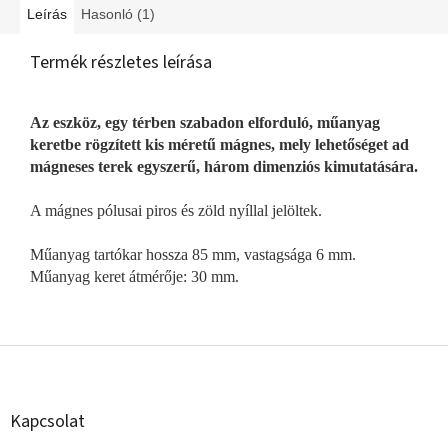
Leírás
Hasonló (1)
Termék részletes leírása
Az eszköz, egy térben szabadon elforduló, műanyag
keretbe rögzített kis méretű mágnes, mely lehetőséget ad
mágneses terek egyszerű, három dimenziós kimutatására.
A mágnes pólusai piros és zöld nyíllal jelöltek.
Műanyag tartókar hossza 85 mm, vastagsága 6 mm.
Műanyag keret átmérője: 30 mm.
L
á
b
l
Kapcsolat
é