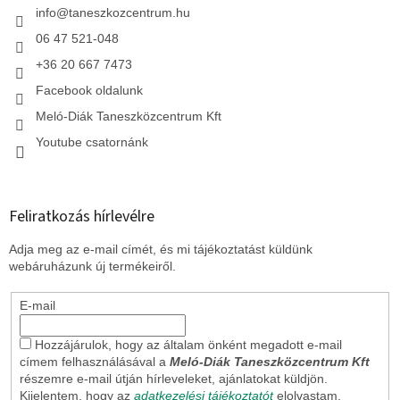
c
info
@
taneszkozcentrum.hu
06 47 521-048
+36 20 667 7473
Facebook oldalunk
Meló-Diák Taneszközcentrum Kft
Youtube csatornánk
Feliratkozás hírlevélre
Adja meg az e-mail címét, és mi tájékoztatást küldünk
webáruházunk új termékeiről.
E-mail
Hozzájárulok, hogy az általam önként megadott e-mail
címem felhasználásával a
Meló-Diák Taneszközcentrum Kft
részemre e-mail útján hírleveleket, ajánlatokat küldjön.
Kijelentem, hogy az
adatkezelési tájékoztatót
elolvastam.