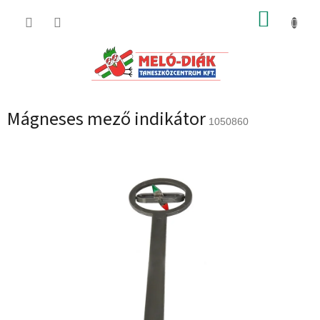
Ugrás
KOSÁR
a
fő
tartalomhoz
Mágneses mező indikátor
1050860