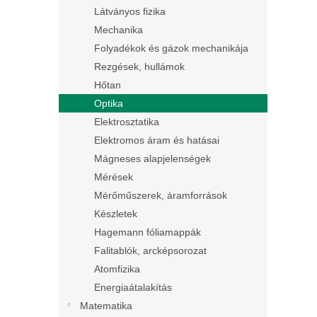
Látványos fizika
Mechanika
Folyadékok és gázok mechanikája
Rezgések, hullámok
Hőtan
Optika
Elektrosztatika
Elektromos áram és hatásai
Mágneses alapjelenségek
Mérések
Mérőműszerek, áramforrások
Készletek
Hagemann fóliamappák
Falitablók, arcképsorozat
Atomfizika
Energiaátalakítás
Matematika