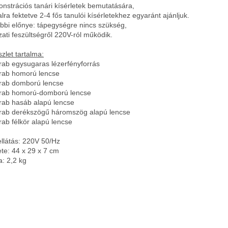
nstrációs tanári kísérletek bemutatására,
alra fektetve 2-4 fős tanulói kísérletekhez egyaránt ajánljuk.
bbi előnye: tápegységre nincs szükség,
zati feszültségről 220V-ról működik.
szlet tartalma:
rab egysugaras lézerfényforrás
rab homorú lencse
rab domború lencse
rab homorú-domború lencse
rab hasáb alapú lencse
rab derékszögű háromszög alapú lencse
rab félkör alapú lencse
llátás: 220V 50/Hz
te: 44 x 29 x
7 cm
a:
2,2 kg