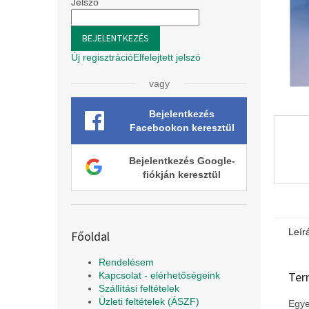
l
Jelszó
BEJELENTKEZÉS
Új regisztráció
Elfelejtett jelszó
vagy
Bejelentkezés
Facebookon keresztül
Bejelentkezés Google-
fiókján keresztül
Leír
Főoldal
Rendelésem
Ter
Kapcsolat - elérhetőségeink
Szállítási feltételek
Üzleti feltételek (ÁSZF)
Egye