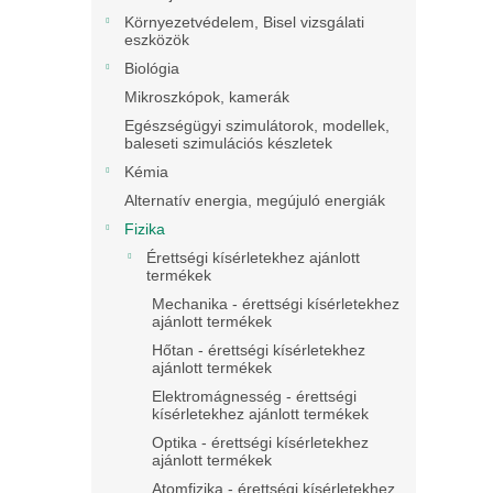
Környezetvédelem, Bisel vizsgálati
eszközök
Biológia
Mikroszkópok, kamerák
Egészségügyi szimulátorok, modellek,
baleseti szimulációs készletek
Kémia
Alternatív energia, megújuló energiák
Fizika
Érettségi kísérletekhez ajánlott
termékek
Mechanika - érettségi kísérletekhez
ajánlott termékek
Hőtan - érettségi kísérletekhez
ajánlott termékek
Elektromágnesség - érettségi
kísérletekhez ajánlott termékek
Optika - érettségi kísérletekhez
ajánlott termékek
Atomfizika - érettségi kísérletekhez