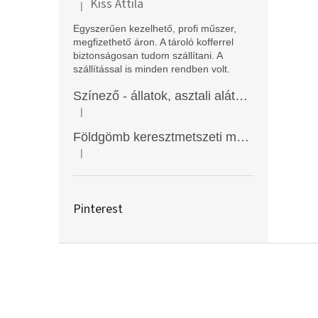
Kiss Attila
|
A termék értékelése 5-ből 5 csillag.
Egyszerűen kezelhető, profi műszer,
megfizethető áron. A tároló kofferrel
biztonságosan tudom szállítani. A
szállítással is minden rendben volt.
Színező - állatok, asztali alátét, Funny Mat
|
A termék értékelése 5-ből 5 csillag.
Földgömb keresztmetszeti modell
|
A termék értékelése 5-ből 5 csillag.
Pinterest
L
á
b
l
é