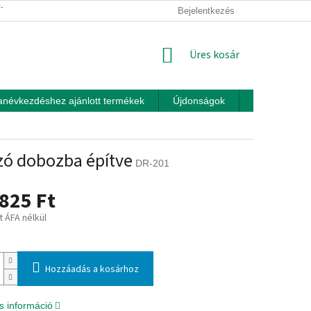
ÍTÁSI FELTÉTELEK
ÜZLETI FELTÉTELEK (ÁSZF)
Bejelentkezés
ADATKEZEL
KOSÁR
Üres kosár
anévkezdéshez ajánlott termékek
Újdonságok
Játékok otth
zó dobozba építve
DR-201
825 Ft
t ÁFA nélkül
:
Hozzáadás a kosárhoz
s információ