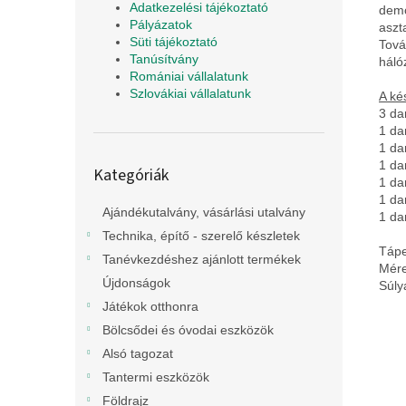
Adatkezelési tájékoztató
demo
Pályázatok
aszt
Süti tájékoztató
Tová
Tanúsítvány
háló
Romániai vállalatunk
Szlovákiai vállalatunk
A ké
3 da
1 da
1 da
Kategóriák
1 da
Kategóriák
átugrása
1 da
1 da
Ajándékutalvány, vásárlási utalvány
1 da
Technika, építő - szerelő készletek
Tápe
Tanévkezdéshez ajánlott termékek
Mére
Újdonságok
Súly
Játékok otthonra
Bölcsődei és óvodai eszközök
Alsó tagozat
Tantermi eszközök
Földrajz