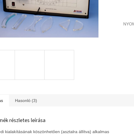
NYO
ás
Hasonló (3)
mék részletes leírása
di kialakításának köszönhetően (asztalra állítva) alkalmas