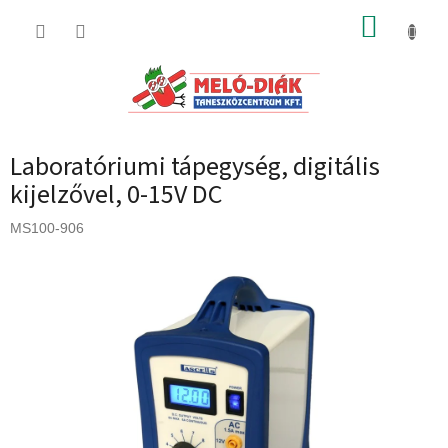
Ugrás
KOSÁR
a
fő
tartalomhoz
Laboratóriumi tápegység, digitális
kijelzővel, 0-15V DC
MS100-906