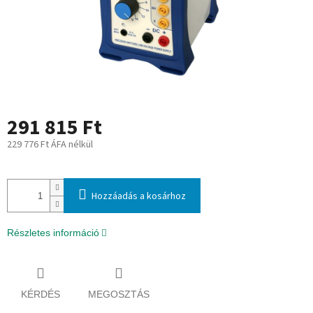
291 815 Ft
229 776 Ft ÁFA nélkül
Egységár:
Hozzáadás a kosárhoz
Részletes információ
KÉRDÉS
MEGOSZTÁS