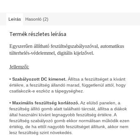
Leírás
Hasonló (2)
Termék részletes leírása
Egyszerűen állítható feszültségszabályozóval, automatikus
túlterhelés-védelemmel, digitális kijelzővel.
Jellemzői:
• Szabályozott DC kimenet.
Állítsa a feszültséget a kívánt
értékre, a feszültség állandó marad, függetlenül attól, hogy
csatlakozik-e eszköz a tápegységhez.
• Maximális feszültség korlátozó.
Az elülső panelen, a
feszültség állító gomb alatt található tárcsát, állítsa a diákok
által használni kívánt legnagyobb feszültség értékre. A
feszültség szabályozó gomb ekkor normálisan működik ezen
értékig, de ha ettől nagyobb feszültséget állítunk, akkor nem
lesz feszültség szint növekedés.