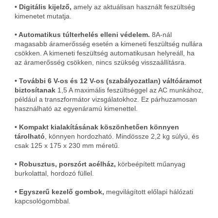
• Digitális kijelző,
amely az aktuálisan használt feszültség
kimenetet mutatja.
• Automatikus túlterhelés elleni védelem.
8A-nál
magasabb áramerősség esetén a kimeneti feszültség nullára
csökken. A kimeneti feszültség automatikusan helyreáll, ha
az áramerősség csökken, nincs szükség visszaállításra.
• További 6 V-os és 12 V-os (szabályozatlan) váltóáramot
biztosítanak
1,5 A maximális feszültséggel az AC munkához,
például a transzformátor vizsgálatokhoz. Ez párhuzamosan
használható az egyenáramú kimenettel.
• Kompakt kialakításának köszönhetően könnyen
tárolható
, könnyen hordozható. Mindössze 2,2 kg súlyú, és
csak 125 x 175 x 230 mm méretű.
• Robusztus, porszórt acélház,
körbeépített műanyag
burkolattal, hordozó füllel.
• Egyszerű kezelő gombok,
megvilágított előlapi hálózati
kapcsológombbal.