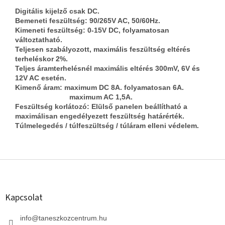
Digitális kijelző csak DC.
Bemeneti feszültség: 90/265V AC, 50/60Hz.
Kimeneti feszültség: 0-15V DC, folyamatosan
változtatható.
Teljesen szabályozott, maximális feszültség eltérés
terheléskor 2%.
Teljes áramterhelésnél maximális eltérés 300mV, 6V és
12V AC esetén.
Kimenő áram: maximum DC 8A. folyamatosan 6A.
maximum AC 1,5A.
Feszültség korlátozó: Elülső panelen beállítható a
maximálisan engedélyezett feszültség határérték.
Túlmelegedés / túlfeszültség / túláram elleni védelem.
L
á
b
l
Kapcsolat
é
c
info
@
taneszkozcentrum.hu