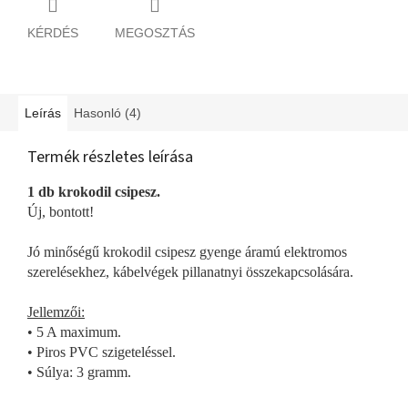
KÉRDÉS
MEGOSZTÁS
Leírás
Hasonló (4)
Termék részletes leírása
1 db krokodil csipesz.
Új, bontott!
Jó minőségű krokodil csipesz gyenge áramú elektromos
szerelésekhez, kábelvégek pillanatnyi összekapcsolására.
Jellemzői:
• 5 A maximum.
• Piros PVC szigeteléssel.
• Súlya: 3 gramm.