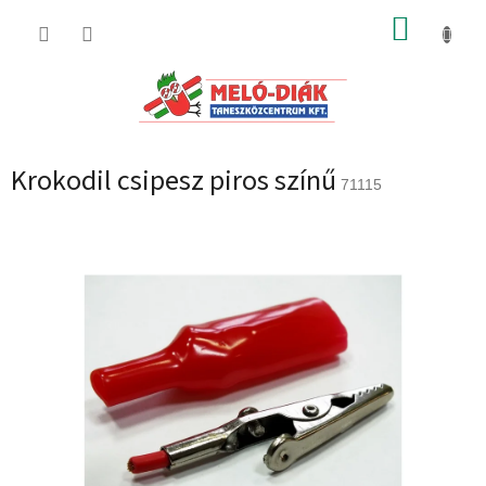
Ugrás
KOSÁR
a
fő
tartalomhoz
Krokodil csipesz piros színű
71115