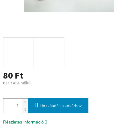
80 Ft
63 Ft ÁFA nélkül
Egységár:
Hozzáadás a kosárhoz
Részletes információ