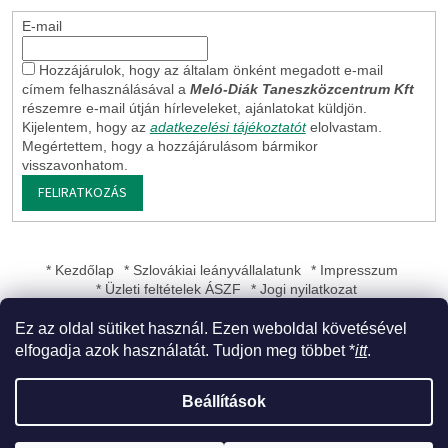
E-mail
Hozzájárulok, hogy az általam önként megadott e-mail
címem felhasználásával a
Meló-Diák Taneszközcentrum Kft
részemre e-mail útján hírleveleket, ajánlatokat küldjön.
Kijelentem, hogy az
adatkezelési tájékoztatót
elolvastam.
Megértettem, hogy a hozzájárulásom bármikor
visszavonhatom.
FELIRATKOZÁS
* Kezdőlap
* Szlovákiai leányvállalatunk
* Impresszum
* Üzleti feltételek ÁSZF
* Jogi nyilatkozat
Ez az oldal sütiket használ. Ezen weboldal követésével
elfogadja azok használatát. Tudjon meg többet *
itt
.
Shoptet készítette
Beállítások