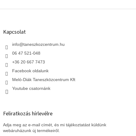
L
á
b
l
Kapcsolat
é
c
info
@
taneszkozcentrum.hu
06 47 521-048
+36 20 667 7473
Facebook oldalunk
Meló-Diák Taneszközcentrum Kft
Youtube csatornánk
Feliratkozás hírlevélre
Adja meg az e-mail címét, és mi tájékoztatást küldünk
webáruházunk új termékeiről.