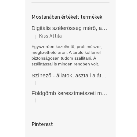
Mostanában értékelt termékek
Digitális szélerősség mérő, anemométer, EM2250
Kiss Attila
|
A termék értékelése 5-ből 5 csillag.
Egyszerűen kezelhető, profi műszer,
megfizethető áron. A tároló kofferrel
biztonságosan tudom szállítani. A
szállítással is minden rendben volt.
Színező - állatok, asztali alátét, Funny Mat
|
A termék értékelése 5-ből 5 csillag.
Földgömb keresztmetszeti modell
|
A termék értékelése 5-ből 5 csillag.
Pinterest