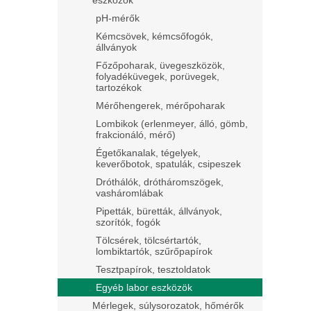
eszközök
pH-mérők
Kémcsövek, kémcsőfogók,
állványok
Főzőpoharak, üvegeszközök,
folyadéküvegek, porüvegek,
tartozékok
Mérőhengerek, mérőpoharak
Lombikok (erlenmeyer, álló, gömb,
frakcionáló, mérő)
Égetőkanalak, tégelyek,
keverőbotok, spatulák, csipeszek
Dróthálók, drótháromszögek,
vasháromlábak
Pipetták, büretták, állványok,
szorítók, fogók
Tölcsérek, tölcsértartók,
lombiktartók, szűrőpapírok
Tesztpapírok, tesztoldatok
Egyéb labor eszközök
Mérlegek, súlysorozatok, hőmérők