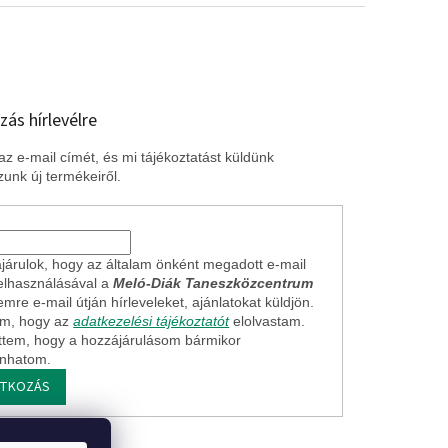
zás hírlevélre
z e-mail címét, és mi tájékoztatást küldünk
unk új termékeiről.
járulok, hogy az általam önként megadott e-mail
elhasználásával a
Meló-Diák Taneszközcentrum
mre e-mail útján hírleveleket, ajánlatokat küldjön.
em, hogy az
adatkezelési tájékoztatót
elolvastam.
ttem, hogy a hozzájárulásom bármikor
onhatom.
ATKOZÁS