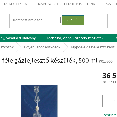
RENDELÉSEM
KAPCSOLAT - ELÉRHETŐSÉGEINK
SZÁLL
KERESÉS
ny, vásárlási utalvány
Technika, építő - szerelő készletek
T
eszközök
Egyéb labor eszközök
Kipp-féle gázfejlesztő készü
-féle gázfejlesztő készülék, 500 ml
K01/500
36 5
28 795 Ft
Egységár
Részlete