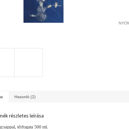
NYO
ás
Hasonló (2)
mék részletes leírása
csappal, térfogata 500 ml.