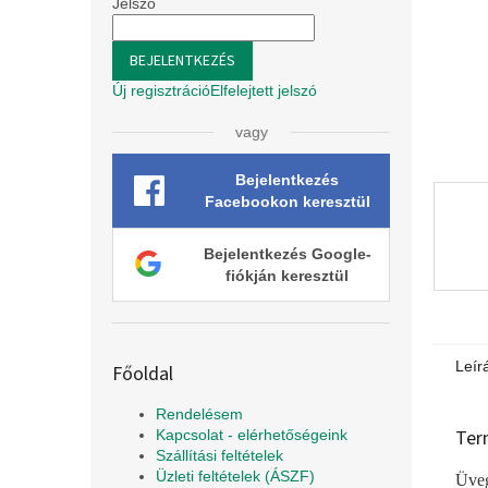
l
Jelszó
BEJELENTKEZÉS
Új regisztráció
Elfelejtett jelszó
vagy
Bejelentkezés
Facebookon keresztül
Bejelentkezés Google-
fiókján keresztül
Leír
Főoldal
Rendelésem
Ter
Kapcsolat - elérhetőségeink
Szállítási feltételek
Üzleti feltételek (ÁSZF)
Üveg