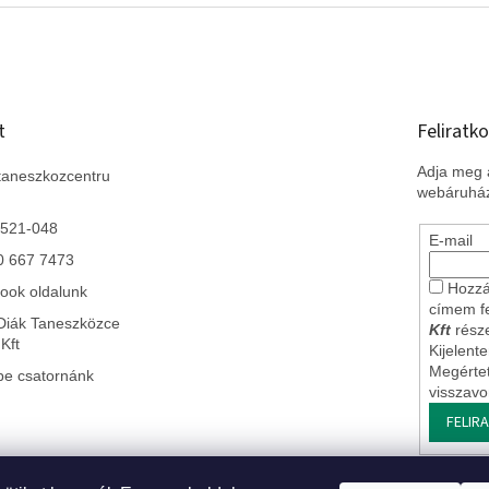
t
Feliratko
Adja meg a
taneszkozcentru
webáruház
 521-048
E-mail
0 667 7473
Hozzá
ook oldalunk
címem f
Diák Taneszközce
Kft
része
Kft
Kijelent
Megérte
be csatornánk
visszav
FELIR