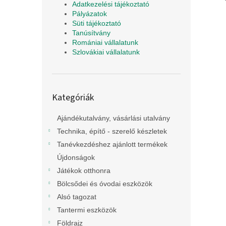
Adatkezelési tájékoztató
Pályázatok
Süti tájékoztató
Tanúsítvány
Romániai vállalatunk
Szlovákiai vállalatunk
Kategóriák
Kategóriák
átugrása
Ajándékutalvány, vásárlási utalvány
Technika, építő - szerelő készletek
Tanévkezdéshez ajánlott termékek
Újdonságok
Játékok otthonra
Bölcsődei és óvodai eszközök
Alsó tagozat
Tantermi eszközök
Földrajz