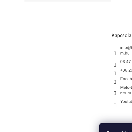
L
á
b
l
é
Kapcsola
c
info
@
m.hu
06 47
+36 2
Faceb
Meló-
ntrum 
Youtu