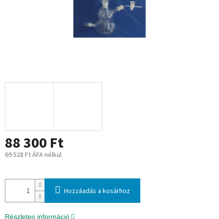
88 300 Ft
69 528 Ft ÁFA nélkül
Egységár:
Hozzáadás a kosárhoz
Részletes információ