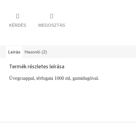
KÉRDÉS
MEGOSZTÁS
Leírás
Hasonló (2)
Termék részletes leírása
Üvegcsappal, térfogata 1000 ml, gumidugóval.
L
á