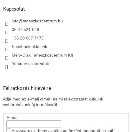
b
l
Kapcsolat
é
c
info
@
taneszkozcentrum.hu
06 47 521-048
+36 20 667 7473
Facebook oldalunk
Meló-Diák Taneszközcentrum Kft
Youtube csatornánk
Feliratkozás hírlevélre
Adja meg az e-mail címét, és mi tájékoztatást küldünk
webáruházunk új termékeiről.
E-mail
Hozzájárulok, hogy az általam önként megadott e-mail