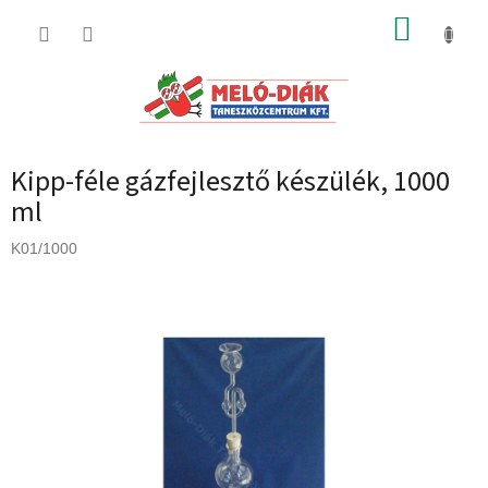
Ugrás
KOSÁR
a
fő
tartalomhoz
Kipp-féle gázfejlesztő készülék, 1000
ml
K01/1000