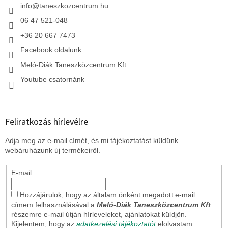
c
info
@
taneszkozcentrum.hu
06 47 521-048
+36 20 667 7473
Facebook oldalunk
Meló-Diák Taneszközcentrum Kft
Youtube csatornánk
Feliratkozás hírlevélre
Adja meg az e-mail címét, és mi tájékoztatást küldünk
webáruházunk új termékeiről.
E-mail
Hozzájárulok, hogy az általam önként megadott e-mail
címem felhasználásával a
Meló-Diák Taneszközcentrum Kft
részemre e-mail útján hírleveleket, ajánlatokat küldjön.
Kijelentem, hogy az
adatkezelési tájékoztatót
elolvastam.