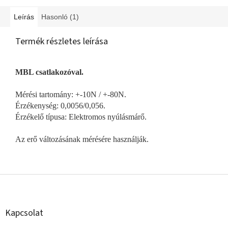
Leírás
Hasonló (1)
Termék részletes leírása
MBL csatlakozóval.
Mérési tartomány: +-10N / +-80N.
Érzékenység: 0,0056/0,056.
Érzékelő típusa: Elektromos nyúlásmárő.
Az erő változásának mérésére használják.
L
á
b
l
Kapcsolat
é