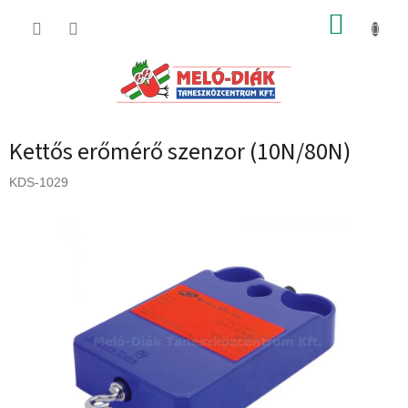
Ugrás
KOSÁR
a
fő
tartalomhoz
Kettős erőmérő szenzor (10N/80N)
KDS-1029