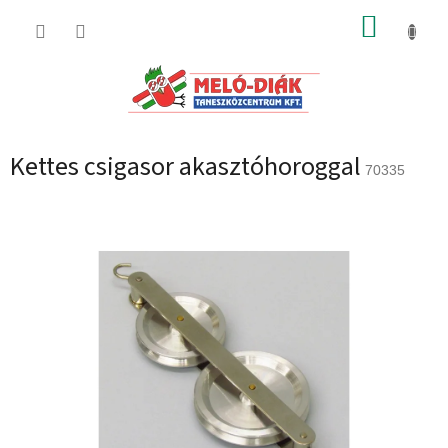
Ugrás
KOSÁR
a
fő
tartalomhoz
Kettes csigasor akasztóhoroggal
70335