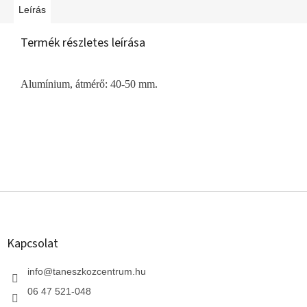
Leírás
Termék részletes leírása
Alumínium, átmérő: 40-50 mm.
L
á
b
l
Kapcsolat
é
c
info
@
taneszkozcentrum.hu
06 47 521-048