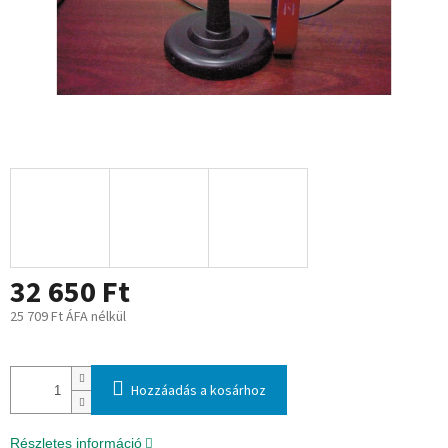
32 650 Ft
25 709 Ft ÁFA nélkül
Egységár:
Hozzáadás a kosárhoz
Részletes információ