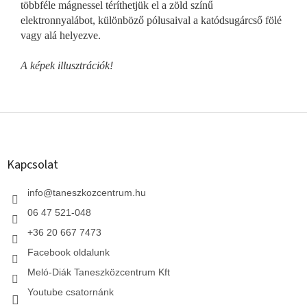
többféle mágnessel téríthetjük el a zöld színű
elektronnyalábot, különböző pólusaival a katódsugárcső fölé
vagy alá helyezve.
A képek illusztrációk!
L
á
b
l
Kapcsolat
é
c
info
@
taneszkozcentrum.hu
06 47 521-048
+36 20 667 7473
Facebook oldalunk
Meló-Diák Taneszközcentrum Kft
Youtube csatornánk