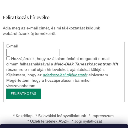
Feliratkozás hírlevélre
Adja meg az e-mail címét, és mi tájékoztatást küldünk
webáruházunk új termékeiről.
E-mail
Hozzájárulok, hogy az általam önként megadott e-mail
címem felhasználásával a
Meló-Diák Taneszközcentrum Kft
részemre e-mail útján hírleveleket, ajánlatokat küldjön.
Kijelentem, hogy az
adatkezelési tájékoztatót
elolvastam.
Megértettem, hogy a hozzájárulásom bármikor
visszavonhatom.
FELIRATKOZÁS
* Kezdőlap
* Szlovákiai leányvállalatunk
* Impresszum
* Üzleti feltételek ÁSZF
* Jogi nyilatkozat