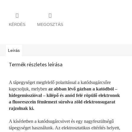
KÉRDÉS
MEGOSZTÁS
Leírás
Termék részletes leírása
A tápegységet megfelelő polaritással a katódsugárcsőre
kapcsoljuk, melyben
az abban lévő gázban a katódból –
hidegemisszióval – kilépő és anód felé röpülő elektronok
a fluoreszcein fémlemezt súrolva zöld elektronsugarat
rajzolnak ki.
A kísérletben a katódsugárcsövet és egy nagyfeszültségű
tápegységet használunk. Az elektrosztatikus eltérítés helyett,