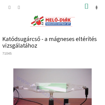
Ugrás
KOSÁR
a
fő
tartalomhoz
Katódsugárcső - a mágneses eltérítés
vizsgálatához
71045