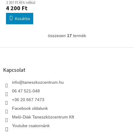
3 307 Ft ÁFA nélkül
4 200 Ft
Kosárba
összesen
17
termék
L
i
s
L
t
á
a
b
i
l
Kapcsolat
r
é
á
c
info
@
taneszkozcentrum.hu
n
y
06 47 521-048
í
t
+36 20 667 7473
á
Facebook oldalunk
s
e
Meló-Diák Taneszközcentrum Kft
l
Youtube csatornánk
e