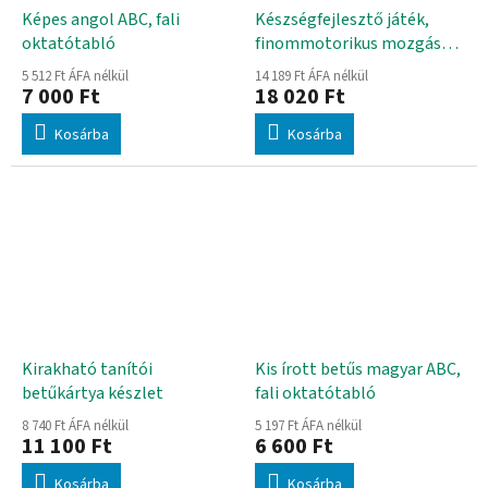
Képes angol ABC, fali
Készségfejlesztő játék,
oktatótabló
finommotorikus mozgás
fejlesztésére
5 512 Ft ÁFA nélkül
14 189 Ft ÁFA nélkül
7 000 Ft
18 020 Ft
Kosárba
Kosárba
Kirakható tanítói
Kis írott betűs magyar ABC,
betűkártya készlet
fali oktatótabló
8 740 Ft ÁFA nélkül
5 197 Ft ÁFA nélkül
11 100 Ft
6 600 Ft
Kosárba
Kosárba