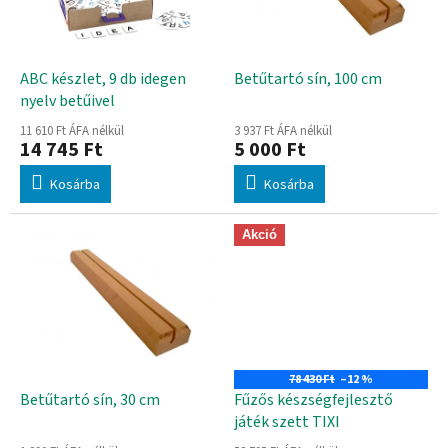
d
k
e
e
z
k
é
l
ABC készlet, 9 db idegen
Betűtartó sín, 100 cm
s
i
nyelv betűivel
e
s
11 610 Ft ÁFA nélkül
3 937 Ft ÁFA nélkül
t
14 745 Ft
5 000 Ft
á
Kosárba
Kosárba
j
a
Akció
78 430 Ft
–12 %
Betűtartó sín, 30 cm
Fűzős készségfejlesztő
játék szett TIXI