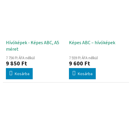
Hívóképek - Képes ABC, A5
Képes ABC – hívóképek
méret
7 756 Ft ÁFA nélkül
7 559 Ft ÁFA nélkül
9 850 Ft
9 600 Ft
Kosárba
Kosárba