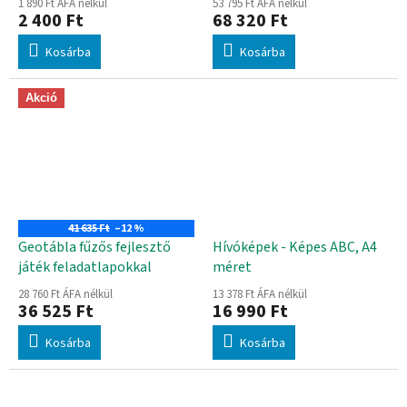
1 890 Ft ÁFA nélkül
53 795 Ft ÁFA nélkül
2 400 Ft
68 320 Ft
Kosárba
Kosárba
Akció
41 635 Ft
–12 %
Geotábla fűzős fejlesztő
Hívóképek - Képes ABC, A4
játék feladatlapokkal
méret
28 760 Ft ÁFA nélkül
13 378 Ft ÁFA nélkül
36 525 Ft
16 990 Ft
Kosárba
Kosárba