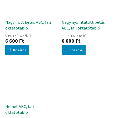
Nagy írott betűs ABC, fali
Nagy nyomtatott betűs
oktatótabló
ABC, fali oktatótabló
5 197 Ft ÁFA nélkül
5 197 Ft ÁFA nélkül
6 600 Ft
6 600 Ft
Kosárba
Kosárba
Német ABC, fali
oktatótabló