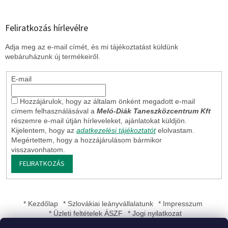
m
e
i
Feliratkozás hírlevélre
Adja meg az e-mail címét, és mi tájékoztatást küldünk
webáruházunk új termékeiről.
E-mail
Hozzájárulok, hogy az általam önként megadott e-mail
címem felhasználásával a
Meló-Diák Taneszközcentrum Kft
részemre e-mail útján hírleveleket, ajánlatokat küldjön.
Kijelentem, hogy az
adatkezelési tájékoztatót
elolvastam.
Megértettem, hogy a hozzájárulásom bármikor
visszavonhatom.
FELIRATKOZÁS
* Kezdőlap
* Szlovákiai leányvállalatunk
* Impresszum
* Üzleti feltételek ÁSZF
* Jogi nyilatkozat