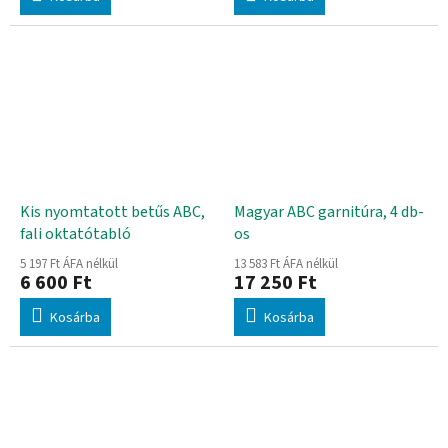
Kis nyomtatott betűs ABC,
Magyar ABC garnitúra, 4 db-
fali oktatótabló
os
5 197 Ft ÁFA nélkül
13 583 Ft ÁFA nélkül
6 600 Ft
17 250 Ft
Kosárba
Kosárba