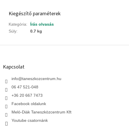
Kiegészítő paraméterek
Kategória
:
Írás olvasás
Súly
:
0.7 kg
L
á
b
l
Kapcsolat
é
c
info
@
taneszkozcentrum.hu
06 47 521-048
+36 20 667 7473
Facebook oldalunk
Meló-Diák Taneszközcentrum Kft
Youtube csatornánk