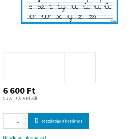
6 600 Ft
5 197 Ft ÁFA nélkül
Egységár:
Hozzáadás a kosárhoz
Részletes információ