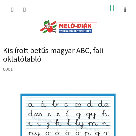
Ugrás
KOSÁR
a
fő
tartalomhoz
Kis írott betűs magyar ABC, fali
oktatótabló
0001