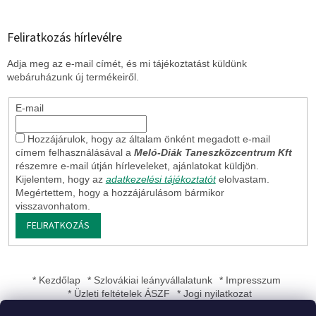
Feliratkozás hírlevélre
Adja meg az e-mail címét, és mi tájékoztatást küldünk
webáruházunk új termékeiről.
E-mail
Hozzájárulok, hogy az általam önként megadott e-mail
címem felhasználásával a
Meló-Diák Taneszközcentrum Kft
részemre e-mail útján hírleveleket, ajánlatokat küldjön.
Kijelentem, hogy az
adatkezelési tájékoztatót
elolvastam.
Megértettem, hogy a hozzájárulásom bármikor
visszavonhatom.
FELIRATKOZÁS
* Kezdőlap
* Szlovákiai leányvállalatunk
* Impresszum
* Üzleti feltételek ÁSZF
* Jogi nyilatkozat