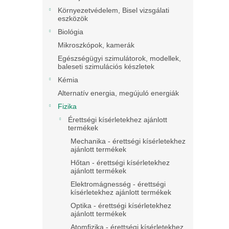
Környezetvédelem, Bisel vizsgálati
eszközök
Biológia
Mikroszkópok, kamerák
Egészségügyi szimulátorok, modellek,
baleseti szimulációs készletek
Kémia
Alternatív energia, megújuló energiák
Fizika
Érettségi kísérletekhez ajánlott
termékek
Mechanika - érettségi kísérletekhez
ajánlott termékek
Hőtan - érettségi kísérletekhez
ajánlott termékek
Elektromágnesség - érettségi
kísérletekhez ajánlott termékek
Optika - érettségi kísérletekhez
ajánlott termékek
Atomfizika - érettségi kísérletekhez