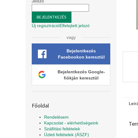
l
Jelszó
BEJELENTKEZÉS
Új regisztráció
Elfelejtett jelszó
vagy
Bejelentkezés
Facebookon keresztül
Bejelentkezés Google-
fiókján keresztül
Leír
Főoldal
Rendelésem
Ter
Kapcsolat - elérhetőségeink
Szállítási feltételek
Üzleti feltételek (ÁSZF)