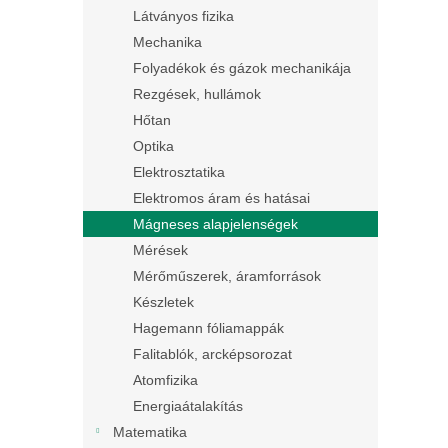
Látványos fizika
Mechanika
Folyadékok és gázok mechanikája
Rezgések, hullámok
Hőtan
Optika
Elektrosztatika
Elektromos áram és hatásai
Mágneses alapjelenségek
Mérések
Mérőműszerek, áramforrások
Készletek
Hagemann fóliamappák
Falitablók, arcképsorozat
Atomfizika
Energiaátalakítás
Matematika