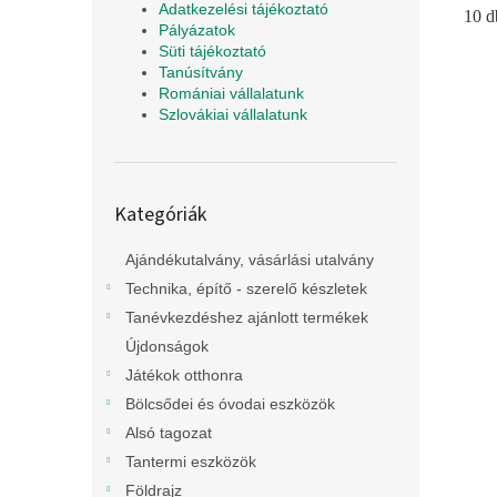
Adatkezelési tájékoztató
10 d
Pályázatok
Süti tájékoztató
Tanúsítvány
Romániai vállalatunk
Szlovákiai vállalatunk
Kategóriák
Kategóriák
átugrása
Ajándékutalvány, vásárlási utalvány
Technika, építő - szerelő készletek
Tanévkezdéshez ajánlott termékek
Újdonságok
Játékok otthonra
Bölcsődei és óvodai eszközök
Alsó tagozat
Tantermi eszközök
Földrajz