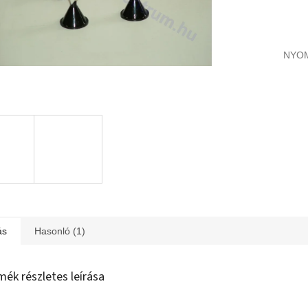
NYO
ás
Hasonló (1)
mék részletes leírása