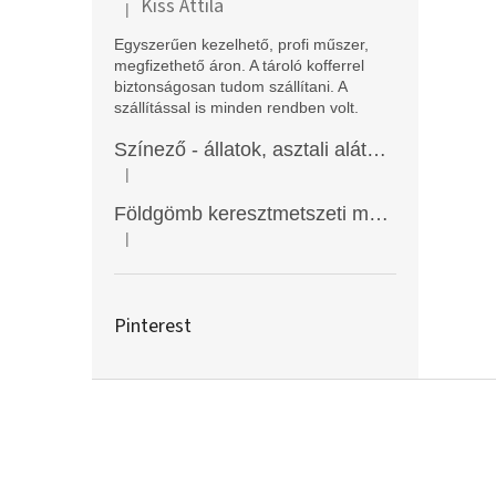
Kiss Attila
|
A termék értékelése 5-ből 5 csillag.
Egyszerűen kezelhető, profi műszer,
megfizethető áron. A tároló kofferrel
biztonságosan tudom szállítani. A
szállítással is minden rendben volt.
Színező - állatok, asztali alátét, Funny Mat
|
A termék értékelése 5-ből 5 csillag.
Földgömb keresztmetszeti modell
|
A termék értékelése 5-ből 5 csillag.
Pinterest
L
á
b
l
é