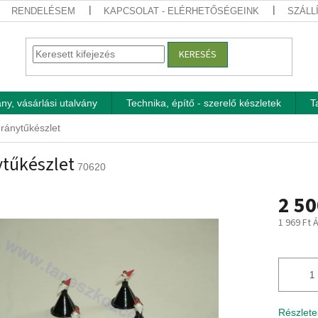
RENDELÉSEM
KAPCSOLAT - ELÉRHETŐSÉGEINK
SZÁLL
KERESÉS
ny, vásárlási utalvány
Technika, építő - szerelő készletek
T
Iránytűkészlet
ytűkészlet
70620
2 50
1 969 Ft 
Egységár
Részlete