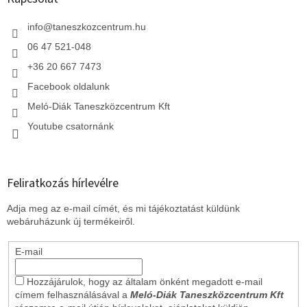
é
c
info
@
taneszkozcentrum.hu
06 47 521-048
+36 20 667 7473
Facebook oldalunk
Meló-Diák Taneszközcentrum Kft
Youtube csatornánk
Feliratkozás hírlevélre
Adja meg az e-mail címét, és mi tájékoztatást küldünk
webáruházunk új termékeiről.
E-mail
Hozzájárulok, hogy az általam önként megadott e-mail
címem felhasználásával a
Meló-Diák Taneszközcentrum Kft