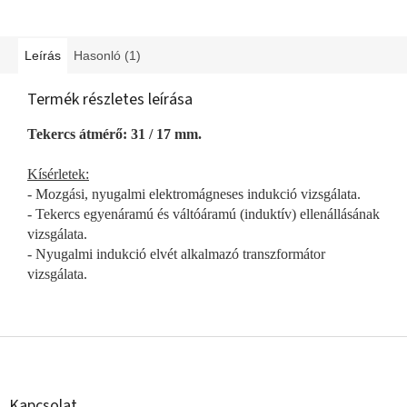
Leírás
Hasonló (1)
Termék részletes leírása
Tekercs átmérő: 31 / 17 mm.
Kísérletek:
- Mozgási, nyugalmi elektromágneses indukció vizsgálata.
- Tekercs egyenáramú és váltóáramú (induktív) ellenállásának
vizsgálata.
- Nyugalmi indukció elvét alkalmazó transzformátor
vizsgálata.
L
á
b
l
Kapcsolat