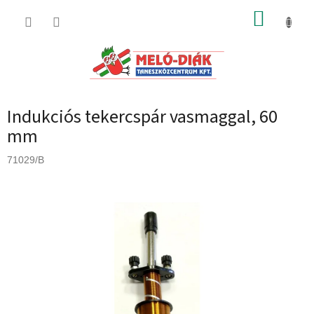
Ugrás
KOSÁR
a
fő
tartalomhoz
Indukciós tekercspár vasmaggal, 60
mm
71029/B