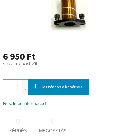
6 950 Ft
5 472 Ft ÁFA nélkül
Egységár:
Hozzáadás a kosárhoz
Részletes információ
KÉRDÉS
MEGOSZTÁS