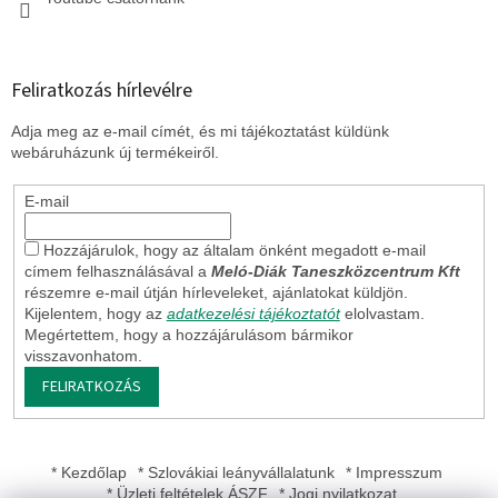
Feliratkozás hírlevélre
Adja meg az e-mail címét, és mi tájékoztatást küldünk
webáruházunk új termékeiről.
E-mail
Hozzájárulok, hogy az általam önként megadott e-mail
címem felhasználásával a
Meló-Diák Taneszközcentrum Kft
részemre e-mail útján hírleveleket, ajánlatokat küldjön.
Kijelentem, hogy az
adatkezelési tájékoztatót
elolvastam.
Megértettem, hogy a hozzájárulásom bármikor
visszavonhatom.
FELIRATKOZÁS
* Kezdőlap
* Szlovákiai leányvállalatunk
* Impresszum
* Üzleti feltételek ÁSZF
* Jogi nyilatkozat