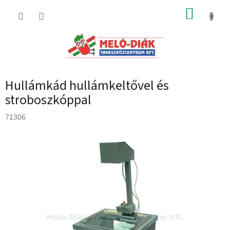
Ugrás
KOSÁR
a
fő
tartalomhoz
Hullámkád hullámkeltővel és
stroboszkóppal
71306