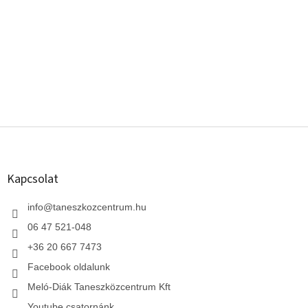
L
á
b
l
Kapcsolat
é
c
info
@
taneszkozcentrum.hu
06 47 521-048
+36 20 667 7473
Facebook oldalunk
Meló-Diák Taneszközcentrum Kft
Youtube csatornánk