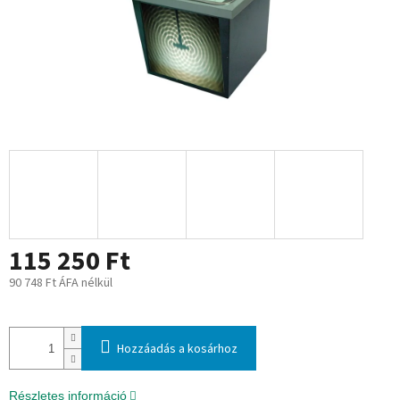
115 250 Ft
90 748 Ft ÁFA nélkül
Egységár:
Hozzáadás a kosárhoz
Részletes információ