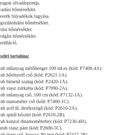
yagok olvadáspontja.
vadási hőmérséklet.
verék folyadékok fagyása.
gszilárdulási hőmérséklet.
rrási hőmérséklet.
rolgási hőmérséklet.
ztilláció.
szlet tartalma:
rab műanyag mérőhenger 100 ml-es (kód: P7400-4A).
rab hőelnyelő cső (kód: P2621-1A).
rab bimetál szalag (kód: P2420-1A).
rab viasz zsírkréta (kód: P7090-2A).
rab műanyag cső, 100 cm (kód: P7132-1A).
rab manométer cső (kód: P7400-1C).
rab acél tű, derékszögű (kód: P2610-2A).
rab spirál készlet (kód: P2610-2B).
rab konzol dinamométerhez (kód: P7230-4H).
arab viasz pánt (kód: P2600-5C).
rab üveg cső, hossza: 80 mm (kód: P7422-2B).