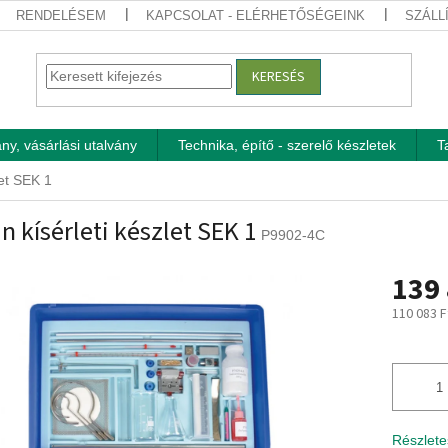
RENDELÉSEM
KAPCSOLAT - ELÉRHETŐSÉGEINK
SZÁLL
KERESÉS
ny, vásárlási utalvány
Technika, építő - szerelő készletek
T
let SEK 1
n kísérleti készlet SEK 1
P9902-4C
139 
110 083 F
Egységár
Részlete