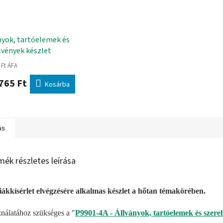
nyok, tartóelemek és
lvények készlet
 Ft ÁFA
765 Ft
Kosárba
ás
mék részletes leírása
iákkísérlet elvégzésére alkalmas készlet a hőtan témakörében.
nálatához szükséges a "
P9901-4A - Állványok, tartóelemek és szerel