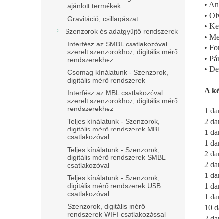
• An
ajánlott termékek
• Ol
Gravitáció, csillagászat
• Ke
Szenzorok és adatgyűjtő rendszerek
• Me
Interfész az SMBL csatlakozóval
• Fo
szerelt szenzorokhoz, digitális mérő
• Pá
rendszerekhez
• Des
Csomag kínálatunk - Szenzorok,
digitális mérő rendszerek
A ké
Interfész az MBL csatlakozóval
szerelt szenzorokhoz, digitális mérő
rendszerekhez
1 da
2 da
Teljes kínálatunk - Szenzorok,
digitális mérő rendszerek MBL
1 da
csatlakozóval
1 da
Teljes kínálatunk - Szenzorok,
2 da
digitális mérő rendszerek SMBL
2 da
csatlakozóval
1 da
Teljes kínálatunk - Szenzorok,
1 da
digitális mérő rendszerek USB
csatlakozóval
1 da
Szenzorok, digitális mérő
10 d
rendszerek WIFI csatlakozással
2 da