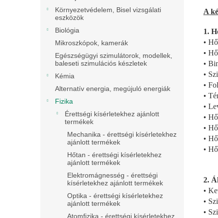
Környezetvédelem, Bisel vizsgálati
A ké
eszközök
Biológia
1. H
• Hő
Mikroszkópok, kamerák
• Hő
Egészségügyi szimulátorok, modellek,
• Bi
baleseti szimulációs készletek
• Sz
Kémia
• Fo
Alternatív energia, megújuló energiák
• Té
Fizika
• Le
Érettségi kísérletekhez ajánlott
• Hő
termékek
• Hő
Mechanika - érettségi kísérletekhez
• Hő
ajánlott termékek
• Hő
Hőtan - érettségi kísérletekhez
ajánlott termékek
Elektromágnesség - érettségi
2. Á
kísérletekhez ajánlott termékek
• Ke
Optika - érettségi kísérletekhez
• Sz
ajánlott termékek
• Sz
Atomfizika - érettségi kísérletekhez