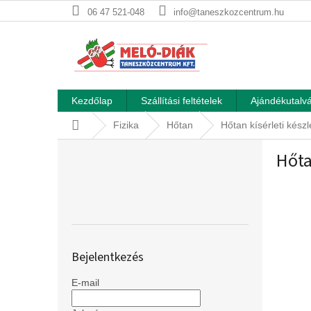
Ugrás
06 47 521-048
info@taneszkozcentrum.hu
a
fő
tartalomhoz
Kezdőlap
Szállítási feltételek
Ajándékutalvá
Kezdőlap
Fizika
Hőtan
Hőtan kísérleti kész
O
Hőta
l
d
a
l
s
ó
p
Bejelentkezés
a
n
E-mail
e