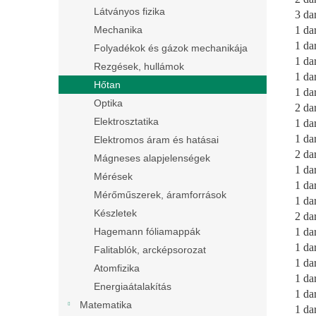
Látványos fizika
3 da
1 da
Mechanika
1 da
Folyadékok és gázok mechanikája
1 da
Rezgések, hullámok
1 da
Hőtan
1 da
Optika
2 da
Elektrosztatika
1 da
1 da
Elektromos áram és hatásai
2 da
Mágneses alapjelenségek
1 da
Mérések
1 da
Mérőműszerek, áramforrások
1 da
Készletek
2 da
1 da
Hagemann fóliamappák
1 da
Falitablók, arcképsorozat
1 da
Atomfizika
1 da
Energiaátalakítás
1 da
Matematika
1 da