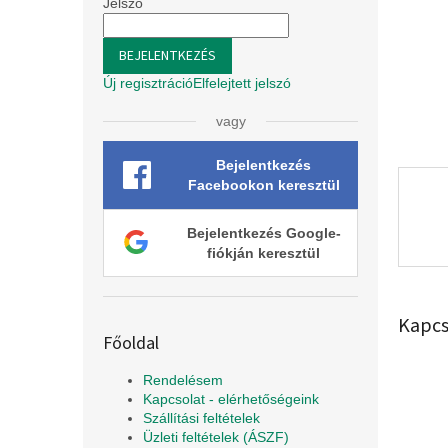
l
Jelszó
BEJELENTKEZÉS
Új regisztráció
Elfelejtett jelszó
vagy
Bejelentkezés
Facebookon keresztül
Bejelentkezés Google-
fiókján keresztül
Kapcs
Főoldal
Rendelésem
Kapcsolat - elérhetőségeink
Szállítási feltételek
Üzleti feltételek (ÁSZF)