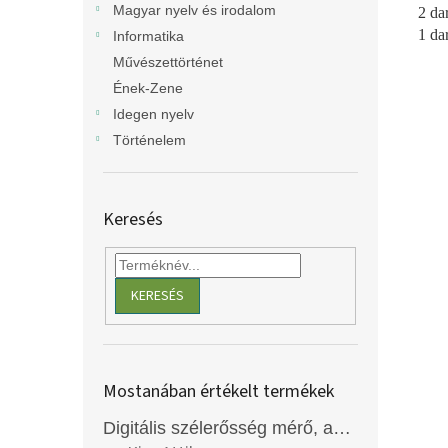
Magyar nyelv és irodalom
2 da
1 da
Informatika
Művészettörténet
Ének-Zene
Idegen nyelv
Történelem
Keresés
KERESÉS
Mostanában értékelt termékek
Digitális szélerősség mérő, anemométer, EM2250