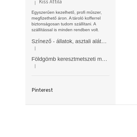
Kiss Attila
|
A termék értékelése 5-ből 5 csillag.
Egyszerűen kezelhető, profi műszer,
megfizethető áron. A tároló kofferrel
biztonságosan tudom szállítani. A
szállítással is minden rendben volt.
Színező - állatok, asztali alátét, Funny Mat
|
A termék értékelése 5-ből 5 csillag.
Földgömb keresztmetszeti modell
|
A termék értékelése 5-ből 5 csillag.
Pinterest
L
á
b
l
é