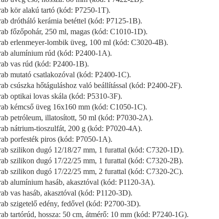
rab kör alakú tartó (kód: P7250-1T).
rab drótháló kerámia betéttel (kód: P7125-1B).
rab főzőpohár, 250 ml, magas (kód: C1010-1D).
rab erlenmeyer-lombik üveg, 100 ml (kód: C3020-4B).
rab alumínium rúd (kód: P2400-1A).
rab vas rúd (kód: P2400-1B).
rab mutató csatlakozóval (kód: P2400-1C).
rab csúszka hőtáguláshoz való beállítással (kód: P2400-2F).
rab optikai lovas skála (kód: P5310-3F).
rab kémcső üveg 16x160 mm (kód: C1050-1C).
rab petróleum, illatosított, 50 ml (kód: P7030-2A).
rab nátrium-tioszulfát, 200 g (kód: P7020-4A).
rab porfesték piros (kód: P7050-1A).
rab szilikon dugó 12/18/27 mm, 1 furattal (kód: C7320-1D).
rab szilikon dugó 17/22/25 mm, 1 furattal (kód: C7320-2B).
rab szilikon dugó 17/22/25 mm, 2 furattal (kód: C7320-2C).
rab alumínium hasáb, akasztóval (kód: P1120-3A).
rab vas hasáb, akasztóval (kód: P1120-3D).
rab szigetelő edény, fedővel (kód: P2700-3D).
rab tartórúd, hossza: 50 cm, átmérő: 10 mm (kód: P7240-1G).