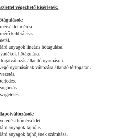
szlettel végezhető kísérletek:
őtágulások:
mérséklet mérése.
mérő kalibrálása.
metál.
ilárd anyagok lineáris hőtágulása.
lyadékok hőtágulása.
rfogatváltozás állandó nyomáson.
vegő nyomásának változása állandó térfogaton.
vezetés.
terjedés.
sugárzás.
szigetelés.
llapotváltozások:
veredési hőmérséklet.
ilárd anyagok fajhője.
ilárd anyagok fajhőjének számítása.