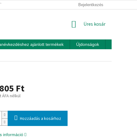
ÍTÁSI FELTÉTELEK
ÜZLETI FELTÉTELEK (ÁSZF)
Bejelentkezés
ADATKEZEL
KOSÁR
Üres kosár
anévkezdéshez ajánlott termékek
Újdonságok
Játékok otth
805 Ft
t ÁFA nélkül
:
Hozzáadás a kosárhoz
s információ