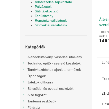
Adatkezelési tájékoztató
Pályázatok
Süti tájékoztató
Tanúsítvány
Állvá
Romániai vállalatunk
szere
Szlovákiai vállalatunk
110 839
nélkül
140 
Kategóriák
Kategóriák
átugrása
Ajándékutalvány, vásárlási utalvány
Leír
Technika, építő - szerelő készletek
Tanévkezdéshez ajánlott termékek
Újdonságok
Ter
Játékok otthonra
Bölcsődei és óvodai eszközök
21 d
Alsó tagozat
Tantermi eszközök
Hasz
Földrajz