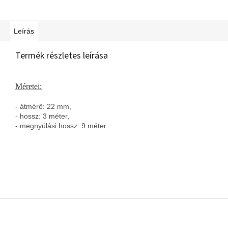
Leírás
Termék részletes leírása
Méretei:
- átmérő: 22 mm,
- hossz: 3 méter,
- megnyúlási hossz: 9 méter.
L
á
b