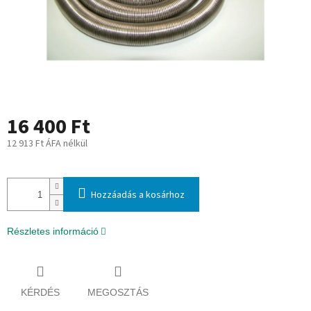
16 400 Ft
12 913 Ft ÁFA nélkül
Egységár:
Hozzáadás a kosárhoz
Részletes információ
KÉRDÉS
MEGOSZTÁS