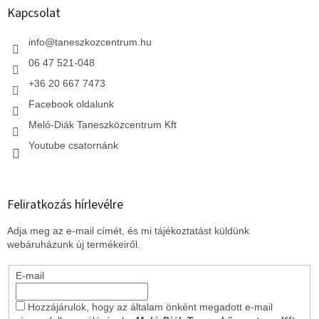
l
Kapcsolat
é
c
info
@
taneszkozcentrum.hu
06 47 521-048
+36 20 667 7473
Facebook oldalunk
Meló-Diák Taneszközcentrum Kft
Youtube csatornánk
Feliratkozás hírlevélre
Adja meg az e-mail címét, és mi tájékoztatást küldünk
webáruházunk új termékeiről.
E-mail
Hozzájárulok, hogy az általam önként megadott e-mail