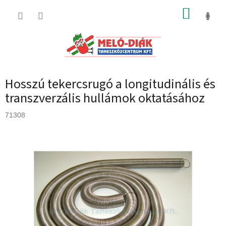
Ugrás
KOSÁR
a
fő
tartalomhoz
Hosszú tekercsrugó a longitudinális és
transzverzális hullámok oktatásához
71308