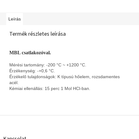
Leírás
Termék részletes leírása
MBL csatlakozóval.
Mérési tartomány: -200 °C ~ +1200 °C.
Érzékenység: -+0,6 °C.
Érzékelő tulajdonságok: K típusú hőelem, rozsdamentes
acél.
Kémiai ellenállás: 15 perc 1 Mol HCl-ban.
L
á
b
l
Kapcsolat