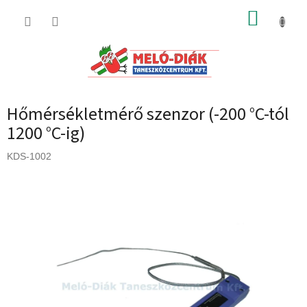
Ugrás
KOSÁR
a
fő
tartalomhoz
Hőmérsékletmérő szenzor (-200 °C-tól
1200 °C-ig)
KDS-1002