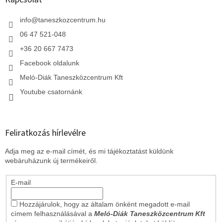
é
c
info
@
taneszkozcentrum.hu
06 47 521-048
+36 20 667 7473
Facebook oldalunk
Meló-Diák Taneszközcentrum Kft
Youtube csatornánk
Feliratkozás hírlevélre
Adja meg az e-mail címét, és mi tájékoztatást küldünk
webáruházunk új termékeiről.
E-mail
Hozzájárulok, hogy az általam önként megadott e-mail
címem felhasználásával a
Meló-Diák Taneszközcentrum Kft