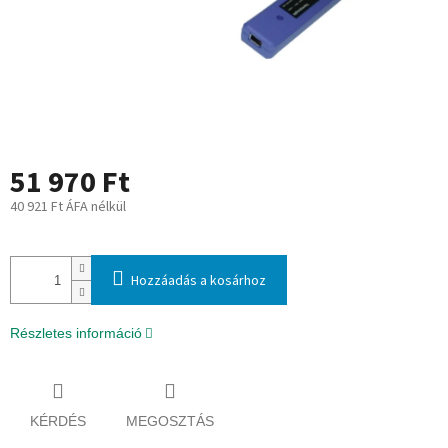
51 970 Ft
40 921 Ft ÁFA nélkül
Egységár:
Hozzáadás a kosárhoz
Részletes információ
KÉRDÉS
MEGOSZTÁS