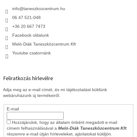
é
c
info
@
taneszkozcentrum.hu
06 47 521-048
+36 20 667 7473
Facebook oldalunk
Meló-Diák Taneszközcentrum Kft
Youtube csatornánk
Feliratkozás hírlevélre
Adja meg az e-mail címét, és mi tájékoztatást küldünk
webáruházunk új termékeiről.
E-mail
Hozzájárulok, hogy az általam önként megadott e-mail
címem felhasználásával a
Meló-Diák Taneszközcentrum Kft
részemre e-mail útján hírleveleket, ajánlatokat küldjön.