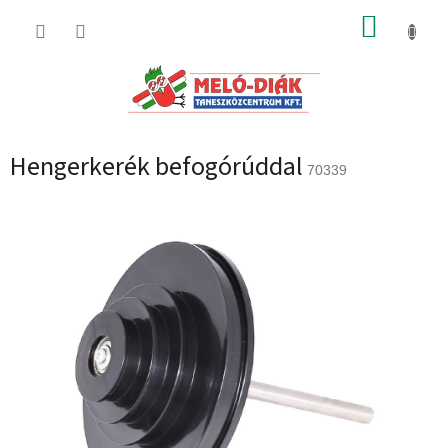
Ugrás
KOSÁR
a
fő
tartalomhoz
Hengerkerék befogórúddal
70339