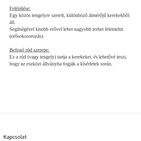
Felépítése:
Egy közös tengelyre szerelt, különböző átmérőjű kerekekből
áll.
Segítségével kisebb erővel lehet nagyobb terhet felemelni
(erősokszorozás).
Befogó rúd szerepe:
Ez a rúd (vagy tengely) tartja a kerekeket, és lehetővé teszi,
hogy az eszközt állványba fogják a kísérletek során.
L
á
b
l
Kapcsolat