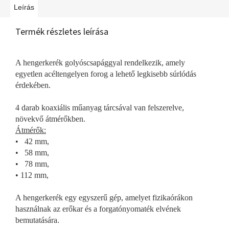
Leírás
Termék részletes leírása
A hengerkerék golyóscsapággyal rendelkezik, amely
egyetlen acéltengelyen forog a lehető legkisebb súrlódás
érdekében.
4 darab koaxiális műanyag tárcsával van felszerelve,
növekvő átmérőkben.
Átmérők:
• 42 mm,
• 58 mm,
• 78 mm,
• 112 mm,
A hengerkerék egy egyszerű gép, amelyet fizikaórákon
használnak az erőkar és a forgatónyomaték elvének
bemutatására.