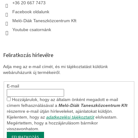
+36 20 667 7473
Facebook oldalunk
Meló-Diák Taneszközcentrum Kft
Youtube csatornánk
Feliratkozás hírlevélre
Adja meg az e-mail címét, és mi tájékoztatást küldünk
webáruházunk új termékeiről.
E-mail
Hozzájárulok, hogy az általam önként megadott e-mail
címem felhasználásával a
Meló-Diák Taneszközcentrum Kft
részemre e-mail útján hírleveleket, ajánlatokat küldjön.
Kijelentem, hogy az
adatkezelési tájékoztatót
elolvastam.
Megértettem, hogy a hozzájárulásom bármikor
visszavonhatom.
FELIRATKOZÁS