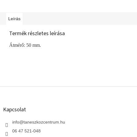
Leírás
Termék részletes leírása
Átmérő: 50 mm.
L
á
b
l
Kapcsolat
é
c
info
@
taneszkozcentrum.hu
06 47 521-048