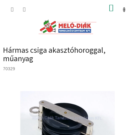
Ugrás
KOSÁR
a
fő
tartalomhoz
Hármas csiga akasztóhoroggal,
műanyag
70329